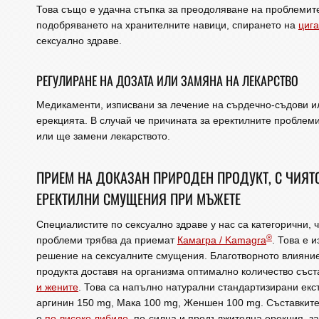
Това също е удачна стъпка за преодоляване на проблемите
подобряването на хранителните навици, спирането на
циг
сексуално здраве.
РЕГУЛИРАНЕ НА ДОЗАТА ИЛИ ЗАМЯНА НА ЛЕКАРСТВО
Медикаменти, изписвани за лечение на сърдечно-съдови ил
ерекцията. В случай че причината за еректилните проблем
или ще замени лекарството.
ПРИЕМ НА ДОКАЗАН ПРИРОДЕН ПРОДУКТ, С ЧИЯ
ЕРЕКТИЛНИ СМУЩЕНИЯ ПРИ МЪЖЕТЕ
Специалистите по сексуално здраве у нас са категорични, 
®
проблеми трябва да приемат
Камагра / Kamagra
. Това е 
решение на сексуалните смущения. Благотворното влияние
продукта доставя на организма оптимално количество със
и жените
. Това са напълно натурални стандартизирани екст
аргинин 150 mg, Мака 100 mg, Женшен 100 mg. Съставките 
е
по-високо либидо
, по-силна и продължителна ерекция, з