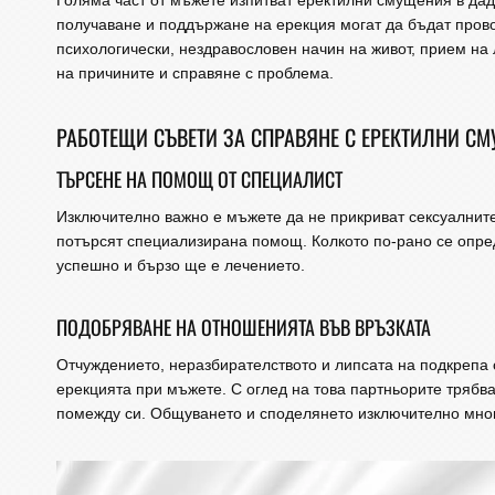
Голяма част от мъжете изпитват еректилни смущения в дад
получаване и поддържане на ерекция могат да бъдат пров
психологически, нездравословен начин на живот, прием на
на причините и справяне с проблема.
РАБОТЕЩИ СЪВЕТИ ЗА СПРАВЯНЕ С ЕРЕКТИЛНИ С
ТЪРСЕНЕ НА ПОМОЩ ОТ СПЕЦИАЛИСТ
Изключително важно е мъжете да не прикриват сексуалнит
потърсят специализирана помощ. Колкото по-рано се опр
успешно и бързо ще е лечението.
ПОДОБРЯВАНЕ НА ОТНОШЕНИЯТА ВЪВ ВРЪЗКАТА
Отчуждението, неразбирателството и липсата на подкрепа 
ерекцията при мъжете. С оглед на това партньорите трябв
помежду си. Общуването и споделянето изключително много