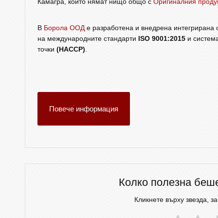
Камагра, които нямат нищо общо с
Оригиналния проду
В
Борола ООД
е разработена и внедрена интегрирана с
на международните стандарти
ISO 9001:2015
и система
точки
(HACCP)
.
Повече информация
Колко полезна беш
Кликнете върху звезда, за