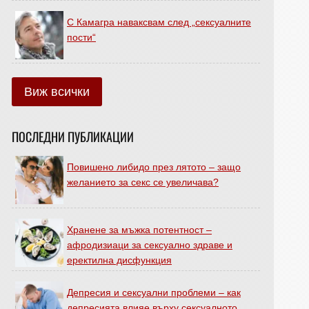
С Камагра наваксвам след „сексуалните
пости“
Виж всички
ПОСЛЕДНИ ПУБЛИКАЦИИ
Повишено либидо през лятото – защо
желанието за секс се увеличава?
Хранене за мъжка потентност –
афродизиаци за сексуално здраве и
еректилна дисфункция
Депресия и сексуални проблеми – как
депресията влияе върху сексуалното