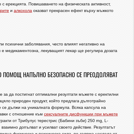
 с ерекцията. Повишаването на физическата активност,
арите
и
алкохола
оказват прекрасен ефект върху мъжкото
и психични заболявания, често влияят негативно на
и е медикаментозна, лекуващият лекар ще регулира дозата
ТО ПОМОЩ НАПЪЛНО БЕЗОПАСНО СЕ ПРЕОДОЛЯВАТ
че за да постигнат оптимални резултати мъжете с еректилни
изцяло природен продукт, който предлага дълготрайно
 се дължи на уникалната формула. Всяка капсула на
тавки с отношение към
сексуалните дисфункции при мъжете
ракти от Трибулус терестрис (Бабини зъби) 250 mg, L-
взаимно допълват и усилват своето действие. Резултатът
авидна физическа и психическа сила, по-голяма наслада от