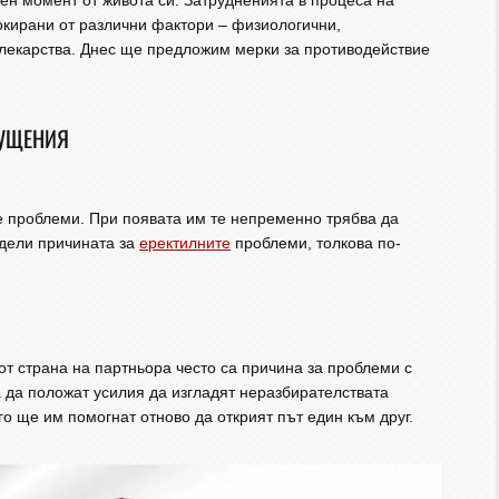
ен момент от живота си. Затрудненията в процеса на
окирани от различни фактори – физиологични,
 лекарства. Днес ще предложим мерки за противодействие
МУЩЕНИЯ
е проблеми. При появата им те непременно трябва да
едели причината за
еректилните
проблеми, толкова по-
от страна на партньора често са причина за проблеми с
а да положат усилия да изгладят неразбирателствата
 ще им помогнат отново да открият път един към друг.