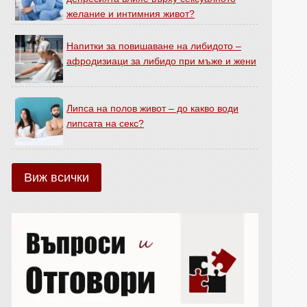
желание и интимния живот?
Напитки за повишаване на либидото –
афродизиаци за либидо при мъже и жени
Липса на полов живот – до какво води
липсата на секс?
Виж всички