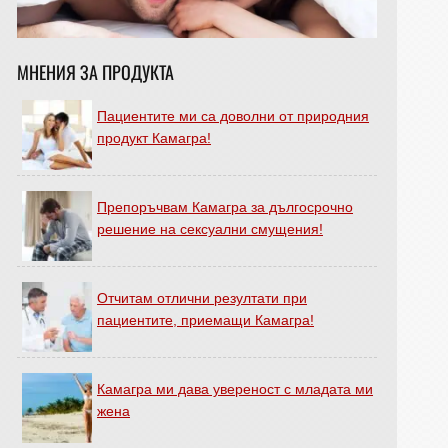
МНЕНИЯ ЗА ПРОДУКТА
Пациентите ми са доволни от природния
продукт Камагра!
Препоръчвам Камагра за дългосрочно
решение на сексуални смущения!
Отчитам отлични резултати при
пациентите, приемащи Камагра!
Камагра ми дава увереност с младата ми
жена