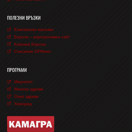
ПОЛЕЗНИ ВРЪЗКИ
Електронен магазин
Борола – корпоративен сайт
Клиника Борола
Списание GPNews
ПРОГРАМИ
Имунитет
Женско здраве
Очно здраве
Хеморид