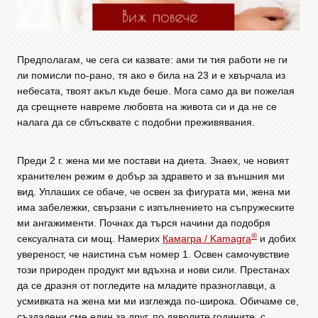
Предполагам, че сега си казвате: ами ти тия работи не ги
ли помисли по-рано, тя ако е била на 23 и е хвърчала из
небесата, твоят акъл къде беше. Мога само да ви пожелая
да срещнете навреме любовта на живота си и да не се
налага да се сблъсквате с подобни преживявания.
Преди 2 г. жена ми ме постави на диета. Знаех, че новият
хранителен режим е добър за здравето и за външния ми
вид. Уплаших се обаче, че освен за фигурата ми, жена ми
има забележки, свързани с изпълнението на съпружеските
ми ангажименти. Почнах да търся начини да подобря
®
сексуалната си мощ. Намерих
Камагра / Kamagra
и добих
увереност, че наистина съм номер 1. Освен самочувствие
този природен продукт ми вдъхна и нови сили. Престанах
да се дразня от погледите на младите празноглавци, а
усмивката на жена ми ми изглежда по-широка. Обичаме се,
създадени сме един за друг, по дяволите годините, с