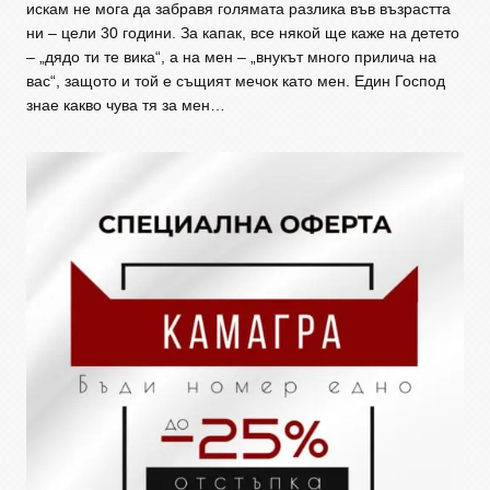
искам не мога да забравя голямата разлика във възрастта
ни – цели 30 години. За капак, все някой ще каже на детето
– „дядо ти те вика“, а на мен – „внукът много прилича на
вас“, защото и той е същият мечок като мен. Един Господ
знае какво чува тя за мен…