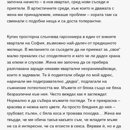
започна начисто – в нов квартал, сред нови съседи и
приятели. В артистичните среди, към които и двамата с
жена ми принадлежим, нямаше проблем – хората там са
свикнали с подобни неща и са доста толерантни.
Купих просторна слънчева гарсониера в един от южните
квартали на София, възможно най-далеч от предишното
жилище. В желанието си съседите да ни приемат за „свои“
малко прекалих със споделянето и като че ли дадох храна
за клюки и слухове. Жена ми започна да се прибира
разплакана заради някакви квартални нехранимайковци,
които я задявали. Те ѝ подмятали обиди по мой адрес,
наричали ме подигравателно „дядка“, подлагали на
съмнение потентността ми. Мъжете от блока също не бяха
безразлични към нея. Често виждах как я заглеждат.
Нормално е да събира мъжките погледи. Тя е прекрасна –
красива и нежна като цвете. Аз просто бледнея до нея –
грубоват, пълен, с бяла коса и тромава походка… Жена ми
твърди, че ме обича такъв какъвто съм, че младите мъже
не са ѝ интересни, че са егоисти в секса. Вярвам ѝ, но и да