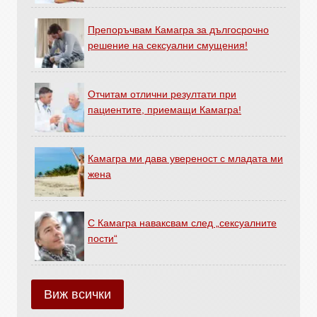
Препоръчвам Камагра за дългосрочно
решение на сексуални смущения!
Отчитам отлични резултати при
пациентите, приемащи Камагра!
Камагра ми дава увереност с младата ми
жена
С Камагра наваксвам след „сексуалните
пости“
Виж всички