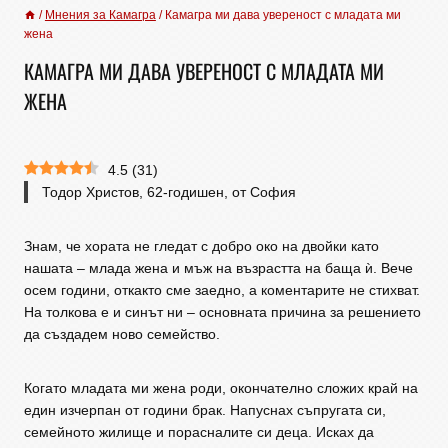
/
Мнения за Камагра
/
Камагра ми дава увереност с младата ми
жена
КАМАГРА МИ ДАВА УВЕРЕНОСТ С МЛАДАТА МИ
ЖЕНА
4.5
(
31
)
Тодор Христов, 62-годишен, от София
Знам, че хората не гледат с добро око на двойки като
нaшата – млада жена и мъж на възрастта на баща ѝ. Вече
осем години, откакто сме заедно, а коментaрите не стихват.
На толкова е и синът ни – основната причина за решението
да създадем ново семейство.
Когато младата ми жена роди, окончателно сложих край на
един изчерпан от години брак. Напуснах съпругата си,
семейното жилище и порасналите си деца. Исках да