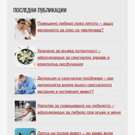
ПОСЛЕДНИ ПУБЛИКАЦИИ
Повишено либидо през лятото – защо
желанието за секс се увеличава?
Хранене за мъжка потентност –
афродизиаци за сексуално здраве и
еректилна дисфункция
Депресия и сексуални проблеми – как
депресията влияе върху сексуалното
желание и интимния живот?
Напитки за повишаване на либидото –
афродизиаци за либидо при мъже и жени
Липса на полов живот – до какво води