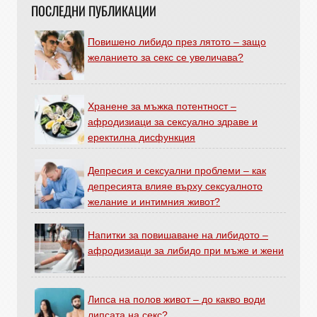
ПОСЛЕДНИ ПУБЛИКАЦИИ
Повишено либидо през лятото – защо
желанието за секс се увеличава?
Хранене за мъжка потентност –
афродизиаци за сексуално здраве и
еректилна дисфункция
Депресия и сексуални проблеми – как
депресията влияе върху сексуалното
желание и интимния живот?
Напитки за повишаване на либидото –
афродизиаци за либидо при мъже и жени
Липса на полов живот – до какво води
липсата на секс?