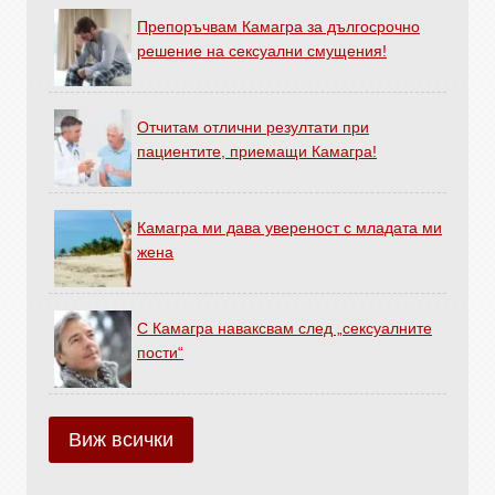
Препоръчвам Камагра за дългосрочно
решение на сексуални смущения!
Отчитам отлични резултати при
пациентите, приемащи Камагра!
Камагра ми дава увереност с младата ми
жена
С Камагра наваксвам след „сексуалните
пости“
Виж всички