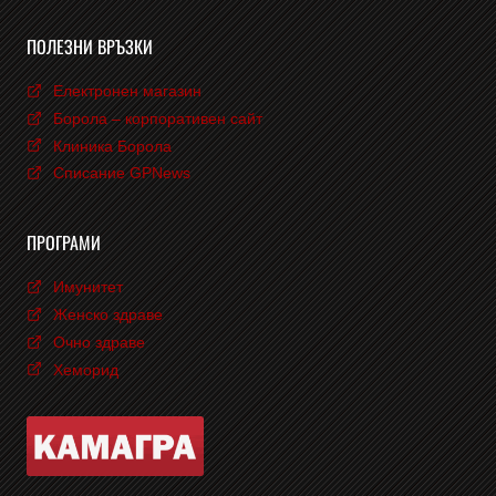
ПОЛЕЗНИ ВРЪЗКИ
Електронен магазин
Борола – корпоративен сайт
Клиника Борола
Списание GPNews
ПРОГРАМИ
Имунитет
Женско здраве
Очно здраве
Хеморид