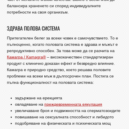
балансира храненето си според индивидуалните
потребности на своя организъм.
ЗДРАВА ПОЛОВА СИСТЕМА
Притегателен белег за всеки човек е самочувствието. То е
пълноценно, когато половата система е здрава и мъжът е
репродуктивно способен. За това може да се разчита на
Камагра / Kamagra®
– висококачествен стандартизиран
продукт с клинично доказан ефект и безвредно влияние.
Камагра е природно средство, което решава половите
проблеми на всеки мъж в дългосрочен план. Постига се
пълна функционалност на половата система:
задържане на ерекцията
овладяване на
преждевременната еякулация
увеличаване броя и подвижността на сперматозоидите
повишаване на сексуалната способност и либидото
подобряване на физическата и психическата мощ