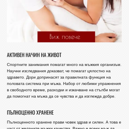
АКТИВЕН
НАЧИН НА ЖИВОТ
Спортните занимания помагат много на мъжкия организъм.
Научни изследвания доказват, че помагат цялостно на
здравето. Дори допринасят за правилната функция на
половата система при мъжа. Набор от любими упражнения
в свободното време, разходки и изкачване на стълби могат
да помогнат на мъжа да се чувства и да изглежда добре.
ПЪЛНОЦЕННО
ХРАНЕНЕ
Пълноценното хранене прави човек здрав и силен. А това е
част от желаните мъжки качества. Важно е всеки мъж да