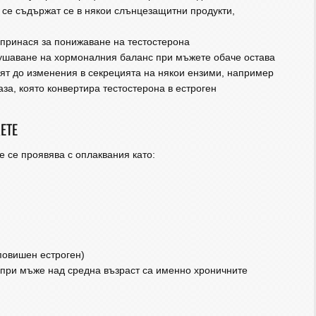
о се съдържат се в някои слънцезащитни продукти,
опринася за понижаване на тестостерона
ушаване на хормоналния баланс при мъжете обаче остава
ят до изменения в секрецията на някои ензими, например
аза, която конвертира тестостерона в естроген
ЕТЕ
 се проявява с оплаквания като:
повишен естроген)
при мъже над средна възраст са именно хроничните