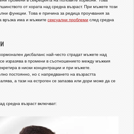
ени промени в секрецията на половите хормони. Това
лшинството от хората над средна възраст. При мъжете този
ални функции. Това е причина за редица проучвания за
ва връзка има и мъжките
сексуални проблеми
след средна
НИ
 хормонален дисбаланс най-често страдат мъжете над
х се изразява в промени в съотношението между мъжкия
секретира в ниски концентрации и при мъжете.
лно постоянно, но с напредването на възрастта
лява, а тази на естроген се запазва или дори може да се
д средна възраст включват: