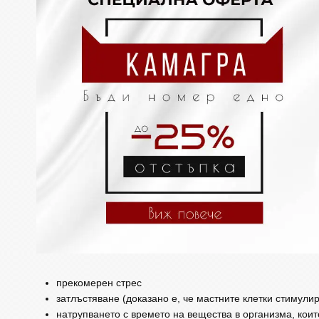
прекомерен стрес
затлъстяване (доказано е, че мастните клетки стимулир
натрупването с времето на вещества в организма, коит