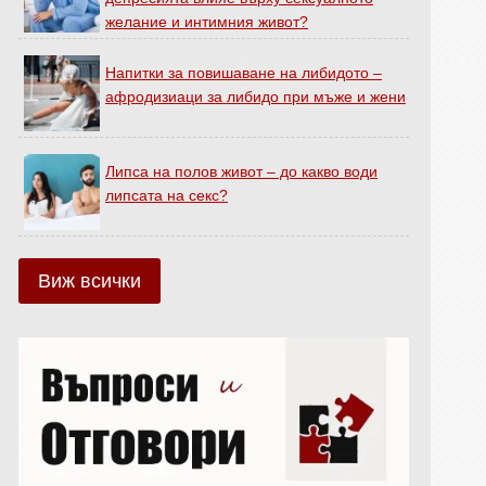
желание и интимния живот?
Напитки за повишаване на либидото –
афродизиаци за либидо при мъже и жени
Липса на полов живот – до какво води
липсата на секс?
Виж всички