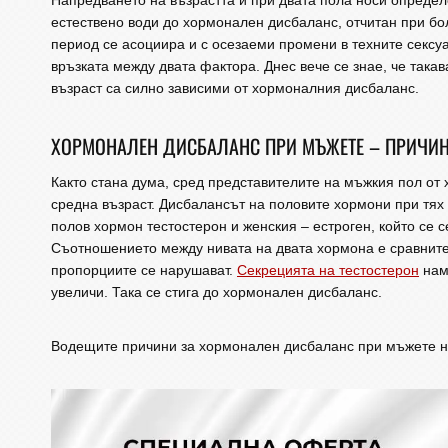
Напредването на възрастта и при двата пола носи определ
естествено води до хормонален дисбаланс, отчитан при бо
период се асоциира и с осезаеми промени в техните сексу
връзката между двата фактора. Днес вече се знае, че така
възраст са силно зависими от хормоналния дисбаланс.
ХОРМОНАЛЕН ДИСБАЛАНС ПРИ МЪЖЕТЕ – ПРИЧИ
Както стана дума, сред представителите на мъжкия пол от
средна възраст. Дисбалансът на половите хормони при тя
полов хормон тестостерон и женския – естроген, който се 
Съотношението между нивата на двата хормона е сравните
пропорциите се нарушават.
Секрецията на тестостерон
нама
увеличи. Така се стига до хормонален дисбаланс.
Водещите причини за хормонален дисбаланс при мъжете на