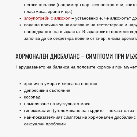
негови аналози (например т.нар. ксеноестрогени, коит
пластмаса, храни и др.)
злоупотреби с алкохол
– установено е, че алкохолът д
водеща причина за намаляване на тестостерона и нар
напредването на възрастта. Възрастовите промени вод
започва да се секретира повече от т.нар. ензим аромат
ХОРМОНАЛЕН ДИСБАЛАНС – СИМПТОМИ ПРИ МЪЖ
Нарушаването на баланса на половите хормони при мъжете
хронична умора и липса на енергия
депресивни състояния
косопад
намаляване на мускулната маса
гинекомастия (уголемяване на гърдите – показател за 
най-показателният симптом на хормонален дисбаланс 
сексуални проблеми