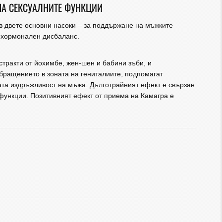
НА СЕКСУАЛНИТЕ ФУНКЦИИ
в двете основни насоки – за поддържане на мъжките
 хормонален дисбаланс.
стракти от йохимбе, жен-шен и бабини зъби, и
бращението в зоната на гениталиите, подпомагат
ата издръжливост на мъжа. Дълготрайният ефект е свързан
функции. Позитивният ефект от приема на Камагра е