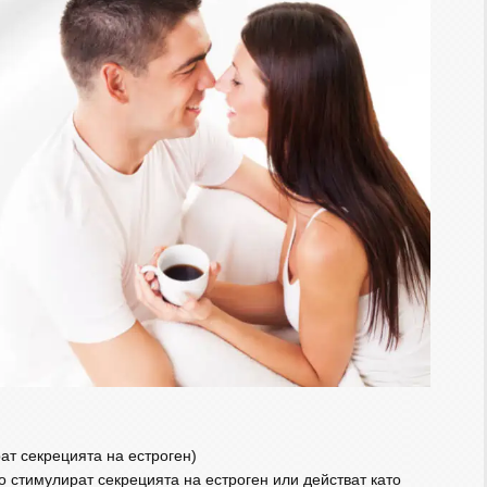
ат секрецията на естроген)
о стимулират секрецията на естроген или действат като