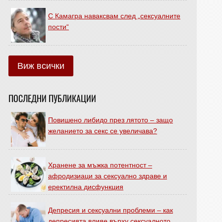
С Камагра наваксвам след „сексуалните
пости“
Виж всички
ПОСЛЕДНИ ПУБЛИКАЦИИ
Повишено либидо през лятото – защо
желанието за секс се увеличава?
Хранене за мъжка потентност –
афродизиаци за сексуално здраве и
еректилна дисфункция
Депресия и сексуални проблеми – как
депресията влияе върху сексуалното