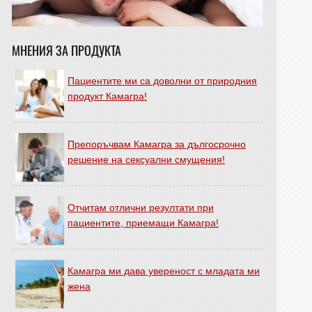
МНЕНИЯ ЗА ПРОДУКТА
Пациентите ми са доволни от природния
продукт Камагра!
Препоръчвам Камагра за дългосрочно
решение на сексуални смущения!
Отчитам отлични резултати при
пациентите, приемащи Камагра!
Камагра ми дава увереност с младата ми
жена