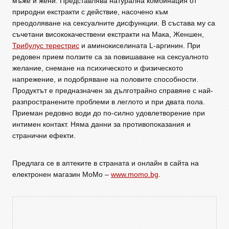
мъже и жени. Представлява натурална комбинация от
природни екстракти с действие, насочено към
преодоляване на сексуалните дисфункции. В състава му са
съчетани висококачествени екстракти на Мака, Женшен,
Трибулус терестрис
и аминокиселината L-аргинин. При
редовен прием ползите са за повишаване на сексуалното
желание, снемане на психическото и физическото
напрежение, и подобряване на половите способности.
Продуктът е предназначен за дълготрайно справяне с най-
разпространените проблеми в леглото и при двата пола.
Приеман редовно води до по-силно удовлетворение при
интимен контакт. Няма данни за противопоказания и
странични ефекти.
Предлага се в аптеките в страната и онлайн в сайта на
електронен магазин МоМо –
www.momo.bg
.