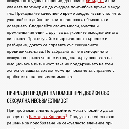
сексуалното удовлетворение, да повиши
либидото
и при
двамата партньори и да създаде по-дълбока връзка между
тях. Прекарвайте качествено време заедно извън спалнята,
участвайки в дейности, които насърчават близостта и
доверието. Споделяйте своите мисли, чувства и
преживявания един с друг, за да укрепите емоционалната
си връзка. Практикувайте съпричастност, търпение и
разбиране, докато се справяте със сексуалните
предизвикателства. Не забравяйте, че пълноценната
сексуална връзка често е изградена върху основата на
емоционална интимност, така че поддържането на този
аспект от вашата връзка може да помогне за справяне с
проблемите на несъвместимостта.
ПРИРОДЕН ПРОДУКТ НА ПОМОЩ ПРИ ДВОЙКИ СЪС
СЕКСУАЛНА НЕСЪВМЕСТИМОСТ
При проблеми в леглото двойките могат спокойно да се
®
доверят на
Камагра / Kamagra
. Продуктът е ефективно
решение за подобряване на сексуалното влечение при