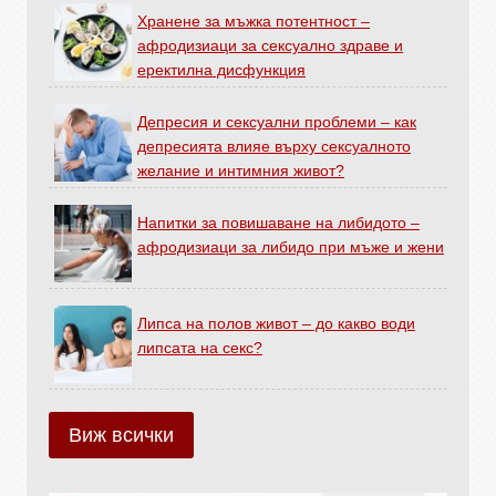
Хранене за мъжка потентност –
афродизиаци за сексуално здраве и
еректилна дисфункция
Депресия и сексуални проблеми – как
депресията влияе върху сексуалното
желание и интимния живот?
Напитки за повишаване на либидото –
афродизиаци за либидо при мъже и жени
Липса на полов живот – до какво води
липсата на секс?
Виж всички