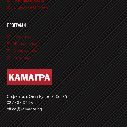
Клиника Борола
Списание GPNews
ПРОГРАМИ
Имунитет
Женско здраве
Очно здраве
Хеморид
София, ж-к Овча Купел 2, бл. 2б
02 / 437 37 95
office@kamagra.bg