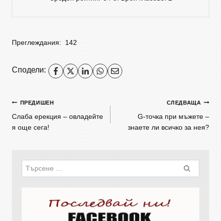
Преглеждания:
142
Сподели:
ПРЕДИШЕН
СЛЕДВАЩА
Слаба ерекция – овладейте
G-точка при мъжете –
я още сега!
знаете ли всичко за нея?