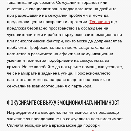
това няма нищо срамно. Сексуалният терапевт или
съветник е специализиран в подпомагането на двойките
при разрешаване на сексуални проблеми и може да
предостави ценни прозрения и стратегии.
Терапията
ще
предложи безопасно пространство за обсъждане на
чувствителни теми и работа върху основните емоционални
или психологически фактори, които може да допринасят за
проблема. Професионалистът може също така да ви
напътства в развитието на ефективни комуникационни
умения и техники за подобряване на сексуалната ви
връзка. Не се колебайте да потърсите помощ, ако усещате,
че се намирате в задънена улица. Професионалното
напътстване може да направи съществена разлика в
сексуалните взаимоотношения с партньора.
ФОКУСИРАЙТЕ СЕ ВЪРХУ ЕМОЦИОНАЛНАТА ИНТИМНОСТ
Изграждането на емоционална интимност е от решаващо
значение за преодоляване на сексуалната несъвместимост.
Силната емоционална връзка може да подобри