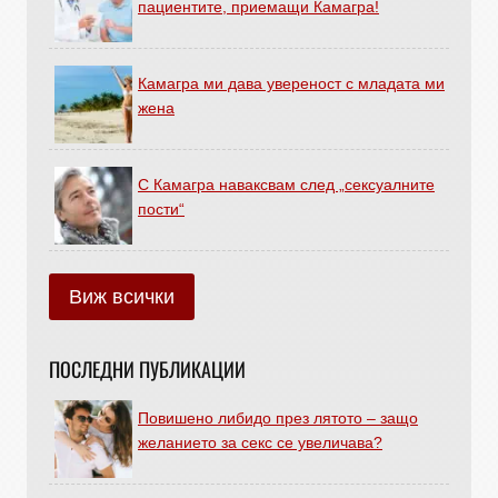
пациентите, приемащи Камагра!
Камагра ми дава увереност с младата ми
жена
С Камагра наваксвам след „сексуалните
пости“
Виж всички
ПОСЛЕДНИ ПУБЛИКАЦИИ
Повишено либидо през лятото – защо
желанието за секс се увеличава?