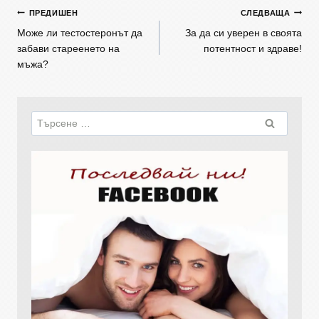
ПРЕДИШЕН
СЛЕДВАЩА
Може ли тестостеронът да
За да си уверен в своята
забави стареенето на
потентност и здраве!
мъжа?