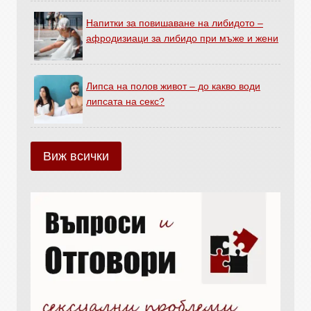
Напитки за повишаване на либидото –
афродизиаци за либидо при мъже и жени
Липса на полов живот – до какво води
липсата на секс?
Виж всички