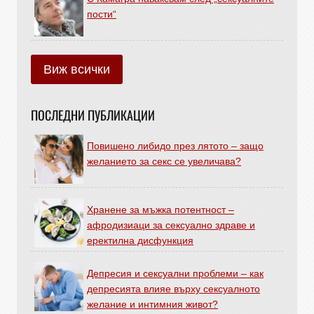
пости“
Виж всички
ПОСЛЕДНИ ПУБЛИКАЦИИ
Повишено либидо през лятото – защо
желанието за секс се увеличава?
Хранене за мъжка потентност –
афродизиаци за сексуално здраве и
еректилна дисфункция
Депресия и сексуални проблеми – как
депресията влияе върху сексуалното
желание и интимния живот?