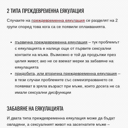
2 ТИПА ПРЕЖДЕВРЕМЕННА ЕЯКУЛАЦИЯ
Случаите на
преждевременна еякулация
се разделят на 2
групи според това кога са се появили оплакванията.
първична преждевременна еякулация
– тук проблемът
с еякулацията е налице още от първите сексуални
контакти на мъжа. Възможно е той да продължи през
целия живот, ако не се вземат мерки за забавяне на
еякулацията
придобита, или вторична преждевременна еякулация
–
в тези случаи проблемите със семеизпразването се
появяват в зряла възраст при мъже, които досега не са
имали сексуални дисфункции
ЗАБАВЯНЕ НА ЕЯКУЛАЦИЯТА
И двата типа преждевременна еякулация може да бъдат
овладяни, а сексуалният живот на засегнатите мъже –