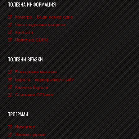
ПОЛЕЗНА ИНФОРМАЦИЯ
Камагра – Бъди номер едно
Често задавани въпроси
Контакти
Политика GDPR
ПОЛЕЗНИ ВРЪЗКИ
Електронен магазин
Борола – корпоративен сайт
Клиника Борола
Списание GPNews
ПРОГРАМИ
Имунитет
Женско здраве