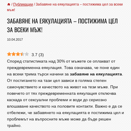
/
Публикации
/
Забавяне на еякулацията – постижима цел за всеки
мъж!
ЗАБАВЯНЕ НА ЕЯКУЛАЦИЯТА – ПОСТИЖИМА ЦЕЛ
ЗА ВСЕКИ МЪЖ!
10.04.2017
3.7
(
3
)
Според статистиката над 30% от мъжете се оплакват от
преждевременна еякулация. Това означава, че поне един
на всеки трима търси начини за
забавяне на еякулацията
.
От постигането на тази цел зависи в голяма степен
самочувствието и качеството на живот на тези мъже. При
повечето от тях преждевременната еякулация отключва
каскада от сексуални проблеми и води до сериозно
влошаване качеството на половите контакти. Важно е да се
отбележи, че забавянето на еякулацията е постижима цел и
проблемът на въпросните мъже може да бъде решен
трайно.