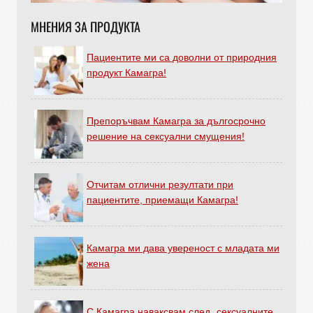
МНЕНИЯ ЗА ПРОДУКТА
Пациентите ми са доволни от природния
продукт Камагра!
Препоръчвам Камагра за дългосрочно
решение на сексуални смущения!
Отчитам отлични резултати при
пациентите, приемащи Камагра!
Камагра ми дава увереност с младата ми
жена
С Камагра наваксвам след „сексуалните