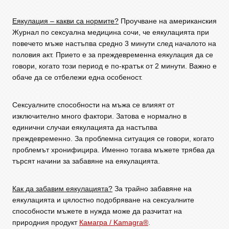
Еякулация – какви са нормите?
Проучване на американския
Журнал по сексуална медицина сочи, че еякулацията при
повечето мъже настъпва средно 3 минути след началото на
половия акт. Прието е за преждевременна еякулация да се
говори, когато този период е по-кратък от 2 минути. Важно е
обаче да се отбележи една особеност.
Сексуалните способности на мъжа се влияят от
изключително много фактори. Затова е нормално в
единични случаи еякулацията да настъпва
преждевременно. За проблемна ситуация се говори, когато
проблемът хронифицира. Именно тогава мъжете трябва да
търсят начини за забавяне на еякулацията.
Как да забавим еякулацията?
За трайно забавяне на
еякулацията и цялостно подобряване на сексуалните
способности мъжете в нужда може да разчитат на
природния продукт
Камагра / Kamagra®
.