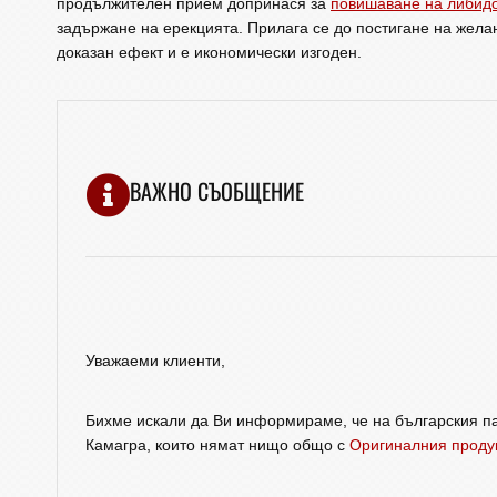
продължителен прием допринася за
повишаване на либид
задържане на ерекцията. Прилага се до постигане на жела
доказан ефект и е икономически изгоден.
ВАЖНО СЪОБЩЕНИЕ
Уважаеми клиенти,
Бихме искали да Ви информираме, че на българския па
Камагра, които нямат нищо общо с
Оригиналния проду