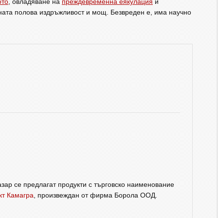
ото
, овладяване на
преждевременна еякулация
и
ната полова издръжливост и мощ. Безвреден е, има научно
зар се предлагат продукти с търговско наименование
кт Камагра
, произвеждан от фирма Борола ООД.