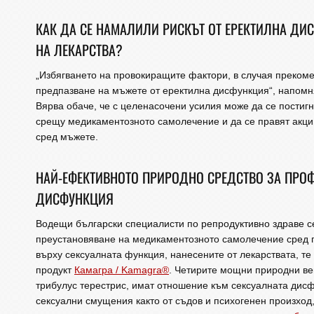
КАК ДА СЕ НАМАЛИЛИ РИСКЪТ ОТ ЕРЕКТИЛНА ДИ
НА ЛЕКАРСТВА?
„Избягването на провокиращите фактори, в случая прекоме
предпазване на мъжете от еректилна дисфункция“, напомня
Вярва обаче, че с целенасочени усилия може да се постиг
срещу медикаментозното самолечение и да се правят акц
сред мъжете.
НАЙ-ЕФЕКТИВНОТО ПРИРОДНО СРЕДСТВО ЗА ПРО
ДИСФУНКЦИЯ
Водещи български специалисти по репродуктивно здраве с
преустановяване на медикаментозното самолечение сред п
върху сексуалната функция, нанесените от лекарствата, т
продукт
Камагра / Kamagra®
. Четирите мощни природни вещ
трибулус терестрис, имат отношение към сексуалната дис
сексуални смущения както от съдов и психогенен произход, 