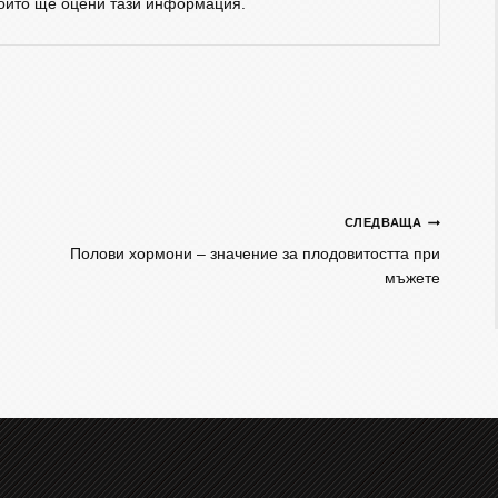
който ще оцени тази информация.
СЛЕДВАЩА
Полови хормони – значение за плодовитостта при
мъжете