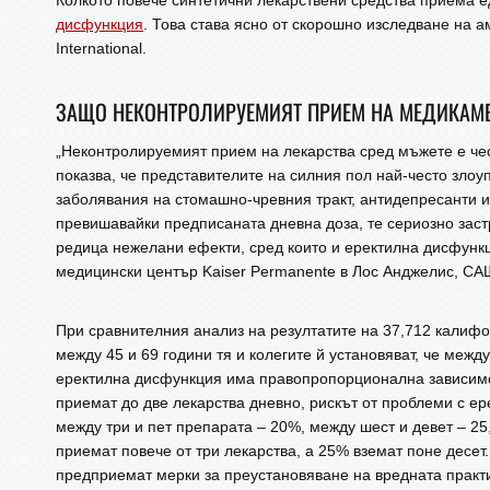
Колкото повече синтетични лекарствени средства приема е
дисфункция
. Това става ясно от скорошно изследване на ам
International.
ЗАЩО НЕКОНТРОЛИРУЕМИЯТ ПРИЕМ НА МЕДИКАМЕ
„Неконтролируемият прием на лекарства сред мъжете е чес
показва, че представителите на силния пол най-често злоу
заболявания на стомашно-чревния тракт, антидепресанти и
превишавайки предписаната дневна доза, те сериозно застр
редица нежелани ефекти, сред които и еректилна дисфункц
медицински център Kaiser Permanente в Лос Анджелис, САЩ
При сравнителния анализ на резултатите на 37,712 калифо
между 45 и 69 години тя и колегите й установяват, че меж
еректилна дисфункция има правопропорционална зависимост
приемат до две лекарства дневно, рискът от проблеми с ер
между три и пет препарата – 20%, между шест и девет – 2
приемат повече от три лекарства, а 25% вземат поне десет
предприемат мерки за преустановяване на вредната практи