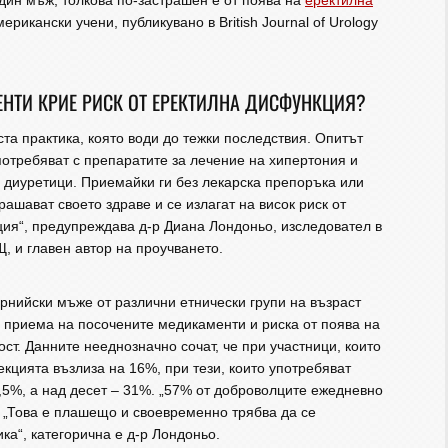
дин мъж, толкова по-застрашен е от поява на
еректилна
ерикански учени, публикувано в British Journal of Urology
НТИ КРИЕ РИСК ОТ ЕРЕКТИЛНА ДИСФУНКЦИЯ?
та практика, която води до тежки последствия. Опитът
потребяват с препаратите за лечение на хипертония и
 диуретици. Приемайки ги без лекарска препоръка или
ашават своето здраве и се излагат на висок риск от
ия“, предупреждава д-р Диана Лондоньо, изследовател в
, и главен автор на проучването.
рнийски мъже от различни етнически групи на възраст
ду приема на посочените медикаменти и риска от поява на
. Данните нееднозначно сочат, че при участници, които
екцията възлиза на 16%, при тези, които употребяват
5,5%, а над десет – 31%. „57% от доброволците ежедневно
. „Това е плашещо и своевременно трябва да се
ка“, категорична е д-р Лондоньо.