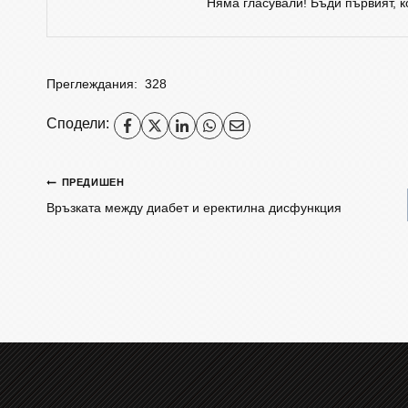
Няма гласували! Бъди първият, 
Преглеждания:
328
Сподели:
ПРЕДИШЕН
Връзката между диабет и еректилна дисфункция