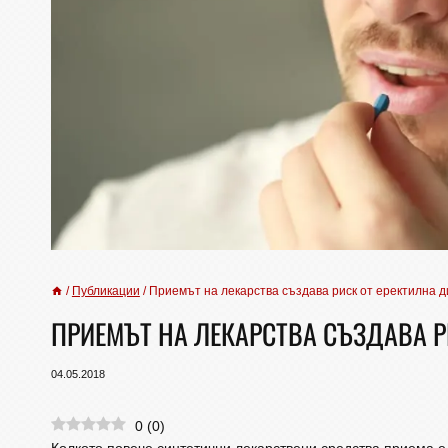
/
Публикации
/
Приемът на лекарства създава риск от еректилна 
ПРИЕМЪТ НА ЛЕКАРСТВА СЪЗДАВА Р
04.05.2018
0
(
0
)