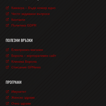
Камагра – Бъди номер едно
Често задавани въпроси
Контакти
Политика GDPR
ПОЛЕЗНИ ВРЪЗКИ
Електронен магазин
Борола – корпоративен сайт
Клиника Борола
Списание GPNews
ПРОГРАМИ
Имунитет
Женско здраве
Очно здраве