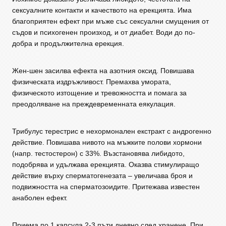
сексуалните контакти и качеството на ерекцията. Има
благоприятен ефект при мъже със сексуални смущения от
съдов и психогенен произход, и от диабет. Води до по-
добра и продължителна ерекция.
Жен-шен засилва ефекта на азотния оксид. Повишава
физическата издръжливост. Премахва умората,
физическото изтощение и тревожността и помага за
преодоляване на преждевременната еякулация.
Трибулус терестрис е нехормонален екстракт с андрогенно
действие. Повишава нивото на мъжките полови хормони
(напр. тестостерон) с 33%. Възстановява либидото,
подобрява и удължава ерекцията. Оказва стимулиращо
действие върху сперматогенезата – увеличава броя и
подвижността на сперматозоидите. Притежава известен
анаболен ефект.
Приема по 1 капсула 2-3 пъти дневно след хранене. При