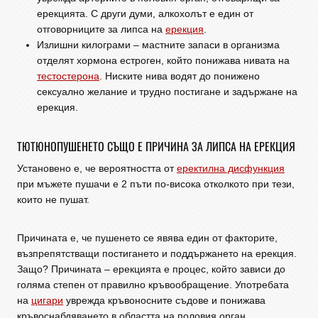
ерекцията. С други думи, алкохолът е един от
отговорниците за липса на
ерекция
.
Излишни килограми – мастните запаси в организма
отделят хормона естроген, който понижава нивата на
тестостерона
. Ниските нива водят до понижено
сексуално желание и трудно постигане и задържане на
ерекция.
ТЮТЮНОПУШЕНЕТО СЪЩО Е ПРИЧИНА ЗА ЛИПСА НА ЕРЕКЦИЯ
Установено е, че вероятността от
еректилна дисфункция
при мъжете пушачи е 2 пъти по-висока отколкото при тези,
които не пушат.
Причината е, че пушенето се явява един от факторите,
възпрепятстващи постигането и поддържането на ерекция.
Защо? Причината – ерекцията е процес, който зависи до
голяма степен от правилно кръвообращение. Употребата
на
цигари
уврежда кръвоносните съдове и понижава
кръвоснабдяването в областта на половия орган.