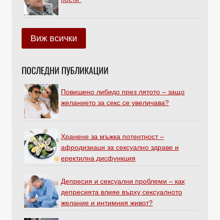
Виж всички
ПОСЛЕДНИ ПУБЛИКАЦИИ
Повишено либидо през лятото – защо
желанието за секс се увеличава?
Хранене за мъжка потентност –
афродизиаци за сексуално здраве и
еректилна дисфункция
Депресия и сексуални проблеми – как
депресията влияе върху сексуалното
желание и интимния живот?