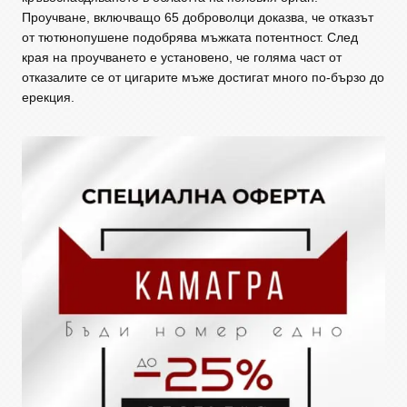
Проучване, включващо 65 доброволци доказва, че отказът
от тютюнопушене подобрява мъжката потентност. След
края на проучването е установено, че голяма част от
отказалите се от цигарите мъже достигат много по-бързо до
ерекция.