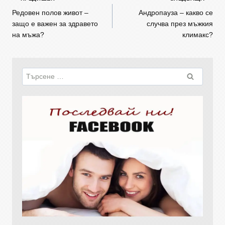
Редовен полов живот –
Андропауза – какво се
защо е важен за здравето
случва през мъжкия
на мъжа?
климакс?