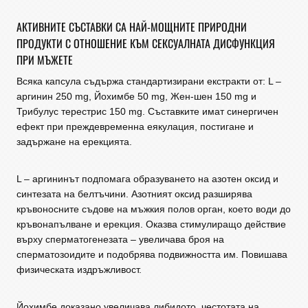
АКТИВНИТЕ СЪСТАВКИ СА НАЙ-МОЩНИТЕ ПРИРОДНИ
ПРОДУКТИ С ОТНОШЕНИЕ КЪМ СЕКСУАЛНАТА ДИСФУНКЦИЯ
ПРИ МЪЖЕТЕ
Всяка капсула съдържа стандартизирани екстракти от: L –
аргинин 250 mg, Йохимбе 50 mg, Жен-шен 150 mg и
Трибулус терестрис 150 mg. Съставките имат синергичен
ефект при преждевременна еякулация, постигане и
задържане на ерекцията.
L – аргининът подпомага образуването на азотен оксид и
синтезата на белтъчини. Азотният оксид разширява
кръвоносните съдове на мъжкия полов орган, което води до
кръвонапълване и ерекция. Оказва стимулиращо действие
върху сперматогенезата – увеличава броя на
сперматозоидите и подобрява подвижността им. Повишава
физическата издръжливост.
Йохимбе доказано увеличава либидото, честотата на