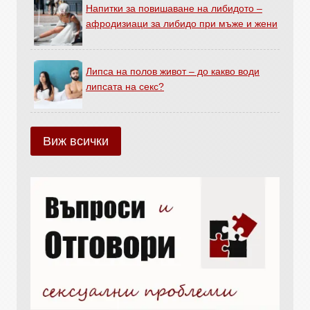
Напитки за повишаване на либидото –
афродизиаци за либидо при мъже и жени
Липса на полов живот – до какво води
липсата на секс?
Виж всички