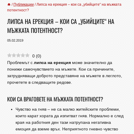
/
Публикации
/
Липса на ерекция – кои са „убийците“ на мъжката
потентност?
ЛИПСА НА ЕРЕКЦИЯ – КОИ СА „УБИЙЦИТЕ“ НА
МЪЖКАТА ПОТЕНТНОСТ?
05.02.2019
0
(
0
)
Проблемът с
липса на ерекция
може значително да
понижи самочувствието на мъжете. Кои са причините,
затрудняващи доброто представяне на мъжете в леглото,
прочетете в следващите редове.
КОИ СА ВРАГОВЕТЕ НА МЪЖКАТА ПОТЕНТНОСТ?
Чувство на гняв – не са малко житейските проблеми,
които карат хората да изпитват гняв. Нормално е след
края на работния ден тази натрупана негативна
емоция да вземе връх. Неприятното гневно чувство