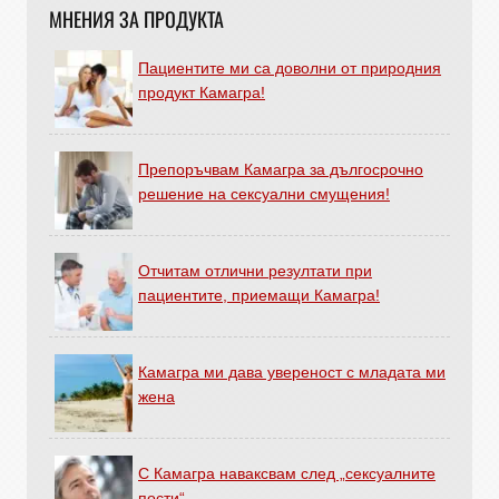
МНЕНИЯ ЗА ПРОДУКТА
Пациентите ми са доволни от природния
продукт Камагра!
Препоръчвам Камагра за дългосрочно
решение на сексуални смущения!
Отчитам отлични резултати при
пациентите, приемащи Камагра!
Камагра ми дава увереност с младата ми
жена
С Камагра наваксвам след „сексуалните
пости“