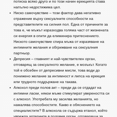
потиска всяко друго и по този начин ерекцията става
напълно недостижима цел.
Ниско самочувствие – този фактор дава негативно
отражение върху сексуалните способности на
представителите на силния пол. Една от причините за
това е, че мъжът изразходва голяма част от жизнената
си енергия в опити да елиминира притеснението.
Ниското самочувствие спира мъжа от изразяване на
интимните желания и обгрижване на сексуалния
партньор.
Депресия – главният и най-чувствителен орган,
отговарящ за сексуалното желание, е мозъкът. Когато
той е обсебен от депресивни мисли, това води до
понижено желание за интимност и липса на ерекция
или трудното поддържане на такава.
Алкохол преди полов акт – преди да се отдадат на
интимни ласки, някои мъже стимулират увереността си
с алкохол. Употребата му засилва желанията, но
намалява способностите. Какво е обяснението на
специалистите? В алкохола се съдържа етанол, който
уврежда артериите в половия орган, отговарящи за