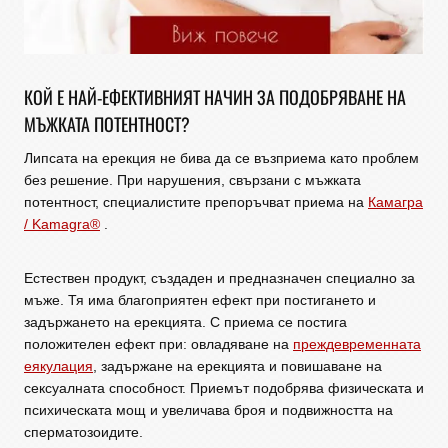
КОЙ Е НАЙ-ЕФЕКТИВНИЯТ НАЧИН ЗА ПОДОБРЯВАНЕ НА
МЪЖКАТА ПОТЕНТНОСТ?
Липсата на ерекция не бива да се възприема като проблем
без решение. При нарушения, свързани с мъжката
потентност, специалистите препоръчват приема на
Камагра
/ Kamagra®
.
Естествен продукт, създаден и предназначен специално за
мъже. Тя има благоприятен ефект при постигането и
задържането на ерекцията. С приема се постига
положителен ефект при: овладяване на
преждевременната
еякулация
, задържане на ерекцията и повишаване на
сексуалната способност. Приемът подобрява физическата и
психическата мощ и увеличава броя и подвижността на
сперматозоидите.