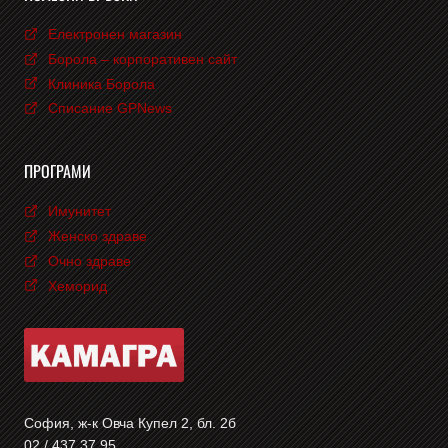
Електронен магазин
Борола – корпоративен сайт
Клиника Борола
Списание GPNews
ПРОГРАМИ
Имунитет
Женско здраве
Очно здраве
Хеморид
София, ж-к Овча Купел 2, бл. 2б
02 / 437 37 95