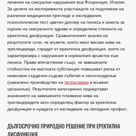
лечение на сексуални нарушения във Флоренция, Италия.
За целите на експеримента участниците са подложени на
различни медицински прегледи и изследвания,
психологически тест, цветен доплер на пениса и анкета за
оценка на сексуалното здраве и определяне степента на
еректилна дисфункция. Сравнителният анализ на
резултатите сочи, че мъжете, които имат високи нива на
триглицериди, страдат от еректилна дисфункция, която се
характеризира с нарушения в нормалния кръвоток към
пениса. Прави впечатление също, че завишените
стойностни на мастната субстанция повишават риска от
нежелани сърдечно-съдови събития и хипогонадизъм
(намалено производство на
тестостерон
в мъжкия
организъм). Резултатите категорично подчертават
значението на завишените плазмени нива на
триглицеридите като определящ фактор за еректилна
дисфункция и нуждата от изследване на липидния профил.
ДЪЛГОСРОЧНО ПРИРОДНО РЕШЕНИЕ ПРИ ЕРЕКТИЛНА
ДИСФУНКЦИЯ