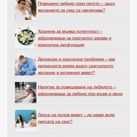
Повишено либидо през лятото – защо
желанието за секс се увеличава?
Хранене за мъжка потентност –
афродизиаци за сексуално здраве и
еректилна дисфункция
Депресия и сексуални проблеми – как
депресията влияе върху сексуалното
желание и интимния живот?
Напитки за повишаване на либидото –
афродизиаци за либидо при мъже и жени
Липса на полов живот – до какво води
липсата на секс?