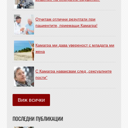
Отчитам отлични резултати при
пациентите, приемащи Камагра!
Камагра ми дава увереност с младата ми
жена
С Камагра наваксвам след „сексуалните
пости“
Виж всички
ПОСЛЕДНИ ПУБЛИКАЦИИ