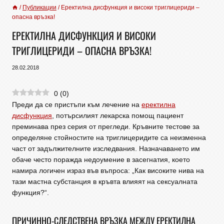
/
Публикации
/
Еректилна дисфункция и високи триглицериди –
опасна връзка!
ЕРЕКТИЛНА ДИСФУНКЦИЯ И ВИСОКИ
ТРИГЛИЦЕРИДИ – ОПАСНА ВРЪЗКА!
28.02.2018
0
(
0
)
Преди да се пристъпи към лечение на
еректилна
дисфункция
, потърсилият лекарска помощ пациент
преминава през серия от прегледи. Кръвните тестове за
определяне стойностите на триглицеридите са неизменна
част от задължителните изследвания. Назначаването им
обаче често поражда недоумение в засегнатия, което
намира логичен израз във въпроса: „Как високите нива на
тази мастна субстанция в кръвта влияят на сексуалната
функция?“.
ПРИЧИННО-СЛЕДСТВЕНА ВРЪЗКА МЕЖДУ ЕРЕКТИЛНА