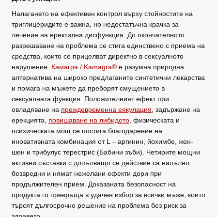
Налагането на ефективен контрол върху стойностите на
триглицеридите е важна, но недостатъчна крачка за
лечение на еректилна дисфункция. До окончателното
разрешаване на проблема се стига единствено с приема на
средства, които се прицелват директно в сексуалното
нарушение.
Камагра / Kamagra®
е разумна природна
алтернатива на широко предлаганите синтетични лекарства
и помага на мъжете да преборят смущението в
сексуалната функция. Положителният ефект при
овладяване на
преждевременна еякулация
, задържане на
ерекцията,
повишаване на либидото
, физическата и
психическата мощ се постига благодарение на
иновативната комбинация от L – аргинин, йохимбе, жен-
шен и трибулус терестрис (Бабини зъби). Четирите мощни
активни съставки с допълващо се действие са напълно
безвредни и нямат нежелани ефекти дори при
продължителен прием. Доказаната безопасност на
продукта го превръща в удачен избор за всички мъже, които
търсят дългосрочно решение на проблема без риск за
здравето.