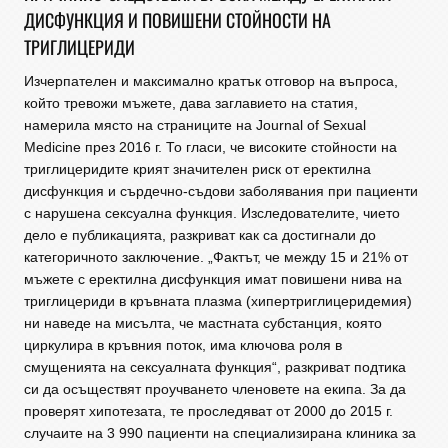
ДИСФУНКЦИЯ И ПОВИШЕНИ СТОЙНОСТИ НА
ТРИГЛИЦЕРИДИ
Изчерпателен и максимално кратък отговор на въпроса,
който тревожи мъжете, дава заглавието на статия,
намерила място на страниците на Journal of Sexual
Medicine през 2016 г. То гласи, че високите стойности на
триглицеридите крият значителен риск от еректилна
дисфункция и сърдечно-съдови заболявания при пациенти
с нарушена сексуална функция. Изследователите, чието
дело е публикацията, разкриват как са достигнали до
категоричното заключение. „Фактът, че между 15 и 21% от
мъжете с еректилна дисфункция имат повишени нива на
триглицериди в кръвната плазма (хипертриглицеридемия)
ни наведе на мисълта, че мастната субстанция, която
циркулира в кръвния поток, има ключова роля в
смущенията на сексуалната функция“, разкриват подтика
си да осъществят проучването членовете на екипа. За да
проверят хипотезата, те проследяват от 2000 до 2015 г.
случаите на 3 990 пациенти на специализирана клиника за