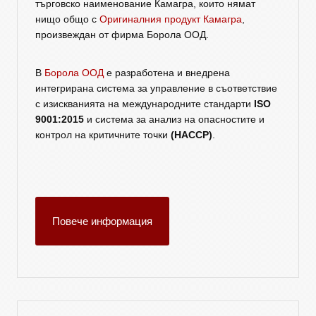
търговско наименование Камагра, които нямат
нищо общо с
Оригиналния продукт Камагра
,
произвеждан от фирма Борола ООД.
В
Борола ООД
е разработена и внедрена
интегрирана система за управление в съответствие
с изискванията на международните стандарти
ISO
9001:2015
и система за анализ на опасностите и
контрол на критичните точки
(HACCP)
.
Повече информация