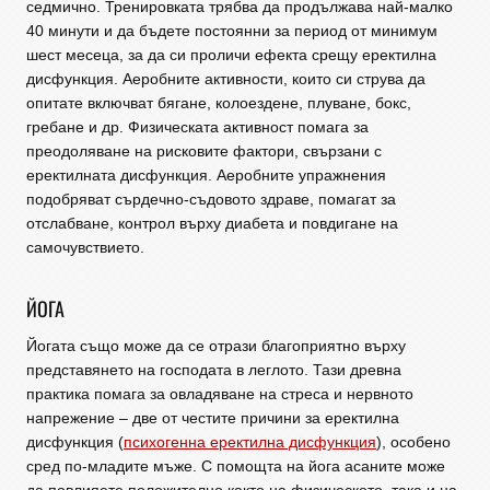
седмично. Тренировката трябва да продължава най-малко
40 минути и да бъдете постоянни за период от минимум
шест месеца, за да си проличи ефекта срещу еректилна
дисфункция. Аеробните активности, които си струва да
опитате включват бягане, колоездене, плуване, бокс,
гребане и др. Физическата активност помага за
преодоляване на рисковите фактори, свързани с
еректилната дисфункция. Аеробните упражнения
подобряват сърдечно-съдовото здраве, помагат за
отслабване, контрол върху диабета и повдигане на
самочувствието.
ЙОГА
Йогата също може да се отрази благоприятно върху
представянето на господата в леглото. Тази древна
практика помага за овладяване на стреса и нервното
напрежение – две от честите причини за еректилна
дисфункция (
психогенна еректилна дисфункция
), особено
сред по-младите мъже. С помощта на йога асаните може