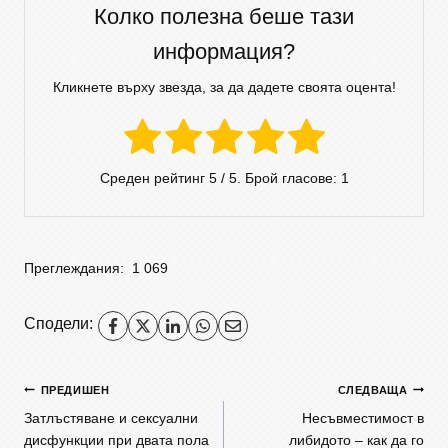
Колко полезна беше тази
информация?
Кликнете върху звезда, за да дадете своята оцента!
Среден рейтинг
5
/ 5. Брой гласове:
1
Преглеждания:
1 069
Сподели:
ПРЕДИШЕН
СЛЕДВАЩА
Затлъстяване и сексуални
Несъвместимост в
дисфункции при двата пола
либидото – как да го