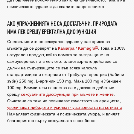
да повлияете положително както на физическото, така и на
психическото здраве и да свалите напрежението.
АКО УПРАЖНЕНИЯТА НЕ СА ДОСТАТЪЧНИ, ПРИРОДАТА
ИМА ЛЕК СРЕЩУ ЕРЕКТИЛНА ДИСФУНКЦИЯ
Специалистите по сексуално здраве у нас приканват
®
мъжете да се доверят на
Камагра / Kamagra
. Това е 100%
натурален продукт, който помага за възвръщане на
самоувереността в леглото. Благотворното действие се
дължи на съдържащите се във всяка капсула
стандартизирани екстракти от Трибулус терестрис (Бабини
зъби) 250 mg, L-аргинин 150 mg, Мака 100 mg и Женшен
100 mg. Всички тези вещества са с доказано действие
срещу
сексуалните дисфункции при мъжете и жените
.
Съчетани са така че повишават качеството на ерекцията,
увеличават либидото и усилват чувствеността на сетивата
.
Намаляват физическата и психическата умора, и влияят
благоприятно върху сексуалната способност.