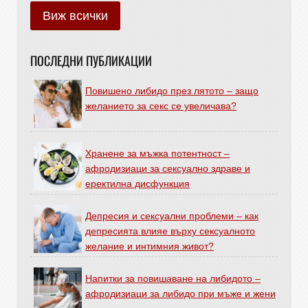
Виж всички
ПОСЛЕДНИ ПУБЛИКАЦИИ
Повишено либидо през лятото – защо
желанието за секс се увеличава?
Хранене за мъжка потентност –
афродизиаци за сексуално здраве и
еректилна дисфункция
Депресия и сексуални проблеми – как
депресията влияе върху сексуалното
желание и интимния живот?
Напитки за повишаване на либидото –
афродизиаци за либидо при мъже и жени