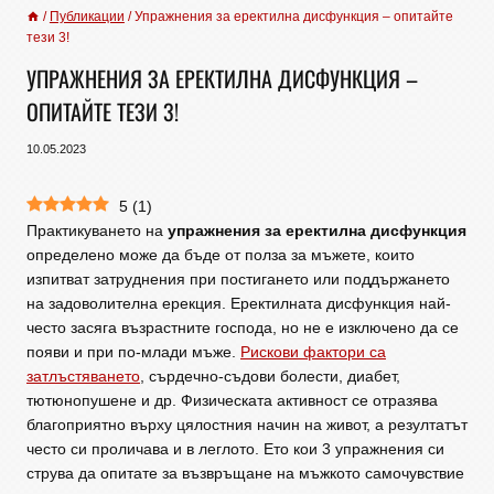
/
Публикации
/
Упражнения за еректилна дисфункция – опитайте
тези 3!
УПРАЖНЕНИЯ ЗА ЕРЕКТИЛНА ДИСФУНКЦИЯ –
ОПИТАЙТЕ ТЕЗИ 3!
10.05.2023
5
(
1
)
Практикуването на
упражнения за еректилна дисфункция
определено може да бъде от полза за мъжете, които
изпитват затруднения при постигането или поддържането
на задоволителна ерекция. Еректилната дисфункция най-
често засяга възрастните господа, но не е изключено да се
появи и при по-млади мъже.
Рискови фактори са
затлъстяването
, сърдечно-съдови болести, диабет,
тютюнопушене и др. Физическата активност се отразява
благоприятно върху цялостния начин на живот, а резултатът
често си проличава и в леглото. Ето кои 3 упражнения си
струва да опитате за възвръщане на мъжкото самочувствие