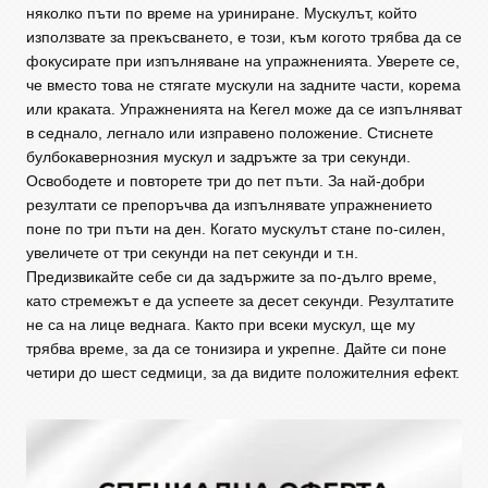
няколко пъти по време на уриниране. Мускулът, който
използвате за прекъсването, е този, към когото трябва да се
фокусирате при изпълняване на упражненията. Уверете се,
че вместо това не стягате мускули на задните части, корема
или краката. Упражненията на Кегел може да се изпълняват
в седнало, легнало или изправено положение. Стиснете
булбокавернозния мускул и задръжте за три секунди.
Освободете и повторете три до пет пъти. За най-добри
резултати се препоръчва да изпълнявате упражнението
поне по три пъти на ден. Когато мускулът стане по-силен,
увеличете от три секунди на пет секунди и т.н.
Предизвикайте себе си да задържите за по-дълго време,
като стремежът е да успеете за десет секунди. Резултатите
не са на лице веднага. Както при всеки мускул, ще му
трябва време, за да се тонизира и укрепне. Дайте си поне
четири до шест седмици, за да видите положителния ефект.