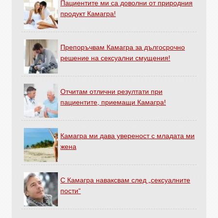
Пациентите ми са доволни от природния
продукт Камагра!
Препоръчвам Камагра за дългосрочно
решение на сексуални смущения!
Отчитам отлични резултати при
пациентите, приемащи Камагра!
Камагра ми дава увереност с младата ми
жена
С Камагра наваксвам след „сексуалните
пости“