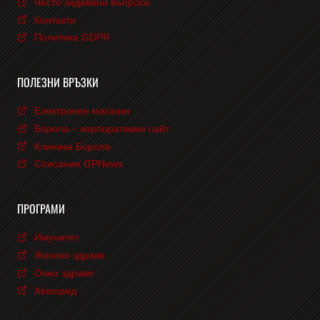
Често задавани въпроси
Контакти
Политика GDPR
ПОЛЕЗНИ ВРЪЗКИ
Електронен магазин
Борола – корпоративен сайт
Клиника Борола
Списание GPNews
ПРОГРАМИ
Имунитет
Женско здраве
Очно здраве
Хеморид