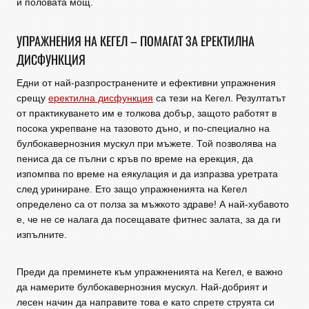
и половата мощ.
УПРАЖНЕНИЯ НА КЕГЕЛ – ПОМАГАТ ЗА ЕРЕКТИЛНА
ДИСФУНКЦИЯ
Едни от най-разпространените и ефективни упражнения
срещу
еректилна дисфункция
са тези на Кегел. Резултатът
от практикуването им е толкова добър, защото работят в
посока укрепване на тазовото дъно, и по-специално на
булбокавернозния мускул при мъжете. Той позволява на
пениса да се пълни с кръв по време на ерекция, да
изпомпва по време на еякулация и да изпразва уретрата
след уриниране. Ето защо упражненията на Кегел
определено са от полза за мъжкото здраве! А най-хубавото
е, че не се налага да посещавате фитнес залата, за да ги
изпълните.
Преди да преминете към упражненията на Кегел, е важно
да намерите булбокавернозния мускул. Най-добрият и
лесен начин да направите това е като спрете струята си