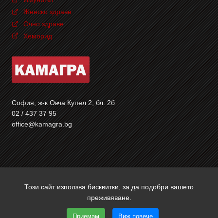
Женско здраве
Очно здраве
Хеморид
София, ж-к Овча Купел 2, бл. 2б
02 / 437 37 95
office@kamagra.bg
Този сайт използва бисквитки, за да подобри вашето
Copyright © 2026 Камагра | Всички права запазени | Уеб
преживяване.
дизайн и SEO от Трибест
Приемам
Виж повече