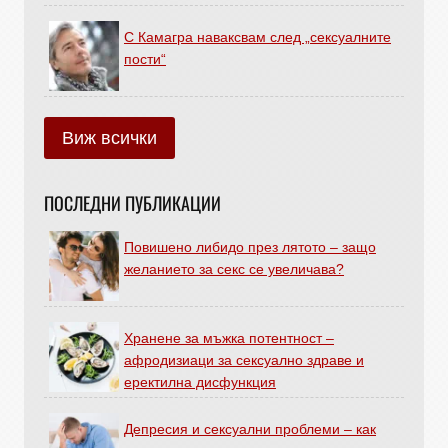
С Камагра наваксвам след „сексуалните
пости“
Виж всички
ПОСЛЕДНИ ПУБЛИКАЦИИ
Повишено либидо през лятото – защо
желанието за секс се увеличава?
Хранене за мъжка потентност –
афродизиаци за сексуално здраве и
еректилна дисфункция
Депресия и сексуални проблеми – как