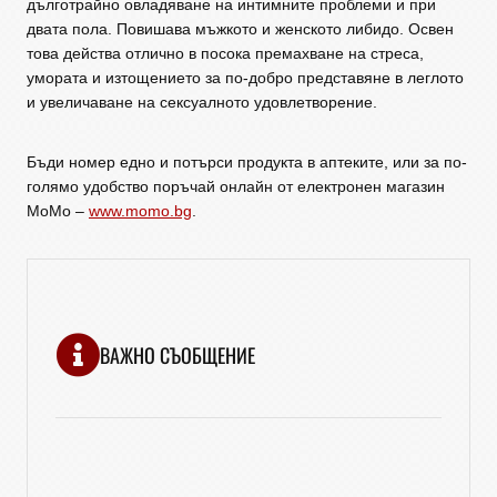
дълготрайно овладяване на интимните проблеми и при
двата пола. Повишава мъжкото и женското либидо. Освен
това действа отлично в посока премахване на стреса,
умората и изтощението за по-добро представяне в леглото
и увеличаване на сексуалното удовлетворение.
Бъди номер едно и потърси продукта в аптеките, или за по-
голямо удобство поръчай онлайн от електронен магазин
МоМо –
www.momo.bg
.
ВАЖНО СЪОБЩЕНИЕ