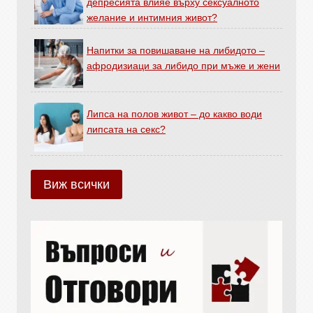
депресията влияе върху сексуалното
желание и интимния живот?
Напитки за повишаване на либидото –
афродизиаци за либидо при мъже и жени
Липса на полов живот – до какво води
липсата на секс?
Виж всички