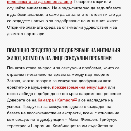
половинката ви да копнее за още
. Говорете открито и
слушайте внимателно. Не е задължително да задълбавате
в дълбоки анализи, а само да се запитате готови ли сте да
се отдадете напълно за подобряване на интимния живот.
Открийте златната среда за оптимални удоволствия и за
двамата партньори.
ПОМОЩНО СРЕДСТВО ЗА ПОДОБРЯВАНЕ НА ИНТИМНИЯ
ЖИВОТ, КОГАТО СА НА ЛИЦЕ СЕКСУАЛНИ ПРОБЛЕМИ
Понякога става въпрос и за сексуални проблеми, които се
отразяват негативно на връзката между партньорите.
Затова, когато говорим за сексуална дисфункция като
еректилно нарушение,
преждевременна еякулация
или
ниско либидо е добре да се потърси навременно решение.
®
Доверете се на
Камагра / Kamagra
и се насладете на
успеха. Продуктът за сексуално здраве е създаден на
базата на висококачествени екстракти, всеки с отношение
към сексуалните дисфункции – Мака, Женшен, Трибулус
терестрис и L-аргинин. Комбинацията им съдейства за