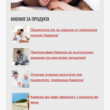
МНЕНИЯ ЗА ПРОДУКТА
Пациентите ми са доволни от природния
продукт Камагра!
Препоръчвам Камагра за дългосрочно
решение на сексуални смущения!
Отчитам отлични резултати при
пациентите, приемащи Камагра!
Камагра ми дава увереност с младата ми
жена