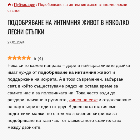
/
Публикации
/
Подобряване на интимния живот в няколко лесни
стъпки
ПОДОБРЯВАНЕ НА ИНТИМНИЯ ЖИВОТ В НЯКОЛКО
ЛЕСНИ СТЪПКИ
27.01.2024
5
(
4
)
Нека си го кажем направо – дори и най-щастливите двойки
имат нужда от
подобряване на интимния живот
и
поддържане на искрата. А в този съвременен, забързан
свят, в който съществуваме рядко ни остава време за
самите нас и за половинката ни. Това често води до
раздори, влизане в рутината,
липса на секс
и отдалечаване
на партньорите един от друг. В днешната статия сме
подготвили малки, но с голямо значение хитринки за
подобряване на тази част от съвместното съжителство
между двойките.