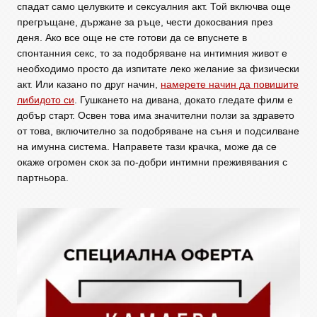
спадат само целувките и сексуалния акт. Той включва още
прегръщане, държане за ръце, чести докосвания през
деня. Ако все още не сте готови да се впуснете в
спонтанния секс, то за подобряване на интимния живот е
необходимо просто да изпитате леко желание за физически
акт. Или казано по друг начин,
намерете начин да повишите
либидото си
. Гушкането на дивана, докато гледате филм е
добър старт. Освен това има значителни ползи за здравето
от това, включително за подобряване на съня и подсилване
на имунна система. Направете тази крачка, може да се
окаже огромен скок за по-добри интимни преживявания с
партньора.