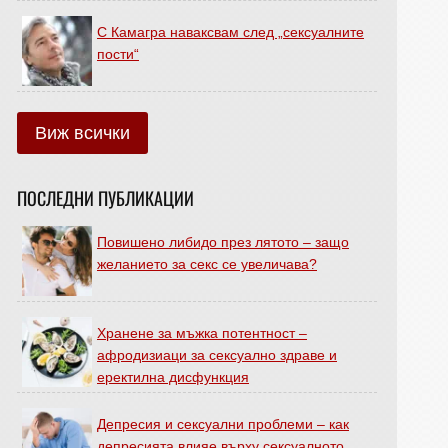
С Камагра наваксвам след „сексуалните
пости“
Виж всички
ПОСЛЕДНИ ПУБЛИКАЦИИ
Повишено либидо през лятото – защо
желанието за секс се увеличава?
Хранене за мъжка потентност –
афродизиаци за сексуално здраве и
еректилна дисфункция
Депресия и сексуални проблеми – как
депресията влияе върху сексуалното