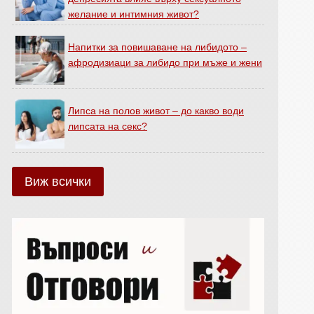
желание и интимния живот?
Напитки за повишаване на либидото –
афродизиаци за либидо при мъже и жени
Липса на полов живот – до какво води
липсата на секс?
Виж всички