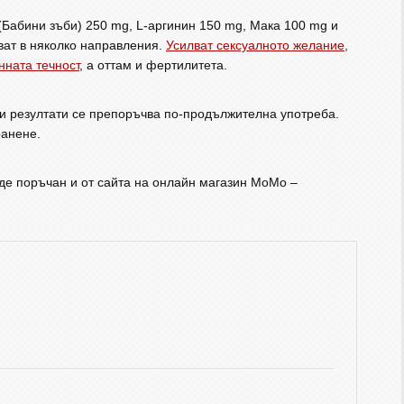
(Бабини зъби) 250 mg, L-аргинин 150 mg, Мака 100 mg и
ват в няколко направления.
Усилват сексуалното желание
,
нната течност
, а оттам и фертилитета.
ни резултати се препоръчва по-продължителна употреба.
ранене.
ъде поръчан и от сайта на онлайн магазин МоМо –