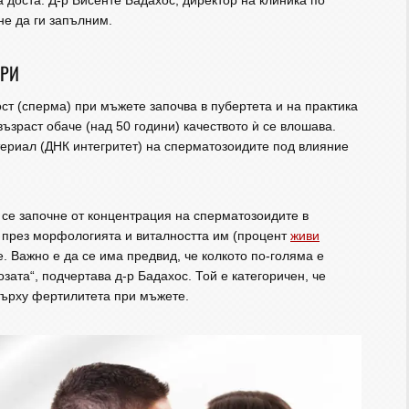
а доста. Д-р Висенте Бадахос, директор на клиника по
не да ги запълним.
ОРИ
ст (сперма) при мъжете започва в пубертета и на практика
зраст обаче (над 50 години) качеството ѝ се влошава.
ериал (ДНК интегритет) на сперматозоидите под влияние
 се започне от концентрация на сперматозоидите в
 през морфологията и виталността им (процент
живи
е. Важно е да се има предвид, че колкото по-голяма е
зата“, подчертава д-р Бадахос. Той е категоричен, че
върху фертилитета при мъжете.