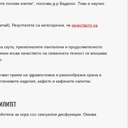
е полови клетки“, посочва д-р Бадахос. Това е научно
итай). Резултатите са категорични, че
качеството на
 на скута, прилепналите панталони и продължителното
някои мъже качеството на семенната течност се влошава
с.
ючват прием на здравословна и разнообразна храна и
ютюневите изделия, кафето и кафените напитки.
ИЛИТЕТ
отена за хора със сексуални дисфункции. Оказва