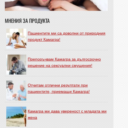
МНЕНИЯ ЗА ПРОДУКТА
Пациентите ми са доволни от природния
продукт Камагра!
Препоръчвам Камагра за дългосрочно
решение на сексуални смущения!
Отчитам отлични резултати при
пациентите, приемащи Камагра!
Камагра ми дава увереност с младата ми
жена