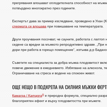
прегрявания влошават оплодителната способност на мъжкит
потвърдено многократно през годините.
Експертът дава за пример изследване, проведено в Ухан (К
спермата се влошава
при повишаване на температурата.
Други проучвания посочват, че сауните, работата с лаптоп
седене са вредни за мъжкото репродуктивно здраве. „При 
дори при работа в горещо помещение“, изтъква д-р Бадахо
Съветите на специалиста за добра мъжка плодовитост вкл
повече движение в ежедневието. Избягване на алкохола, т
Ограничаване на стреса и водене на спокоен живот.
ОЩЕ НЕЩО В ПОДКРЕПА НА СИЛНИЯ МЪЖКИ ФЕРТ
®
Камагра / Kamagra
е природна формула, специално разраб
благоприятен ефект и върху плодовитостта при мъжете.