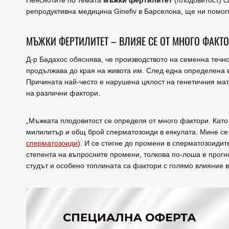
Неяснотите по темата
мъжки фертилитет
(плодовитост) с
репродуктивна медицина Ginefiv в Барселона, ще ни помог
МЪЖКИ ФЕРТИЛИТЕТ – ВЛИЯЕ СЕ ОТ МНОГО ФАКТ
Д-р Бадахос обяснява, че производството на семенна течно
продължава до края на живота им. След една определена въ
Причината най-често е нарушена цялост на генетичния мат
на различни фактори.
„Мъжката плодовитост се определя от много фактори. Като
милилитър и общ брой сперматозоиди в еякулата. Мине се
сперматозоиди
). И се стигне до промени в сперматозоидит
степента на въпросните промени, толкова по-лоша е прогно
студът и особено топлината са фактори с голямо влияние 