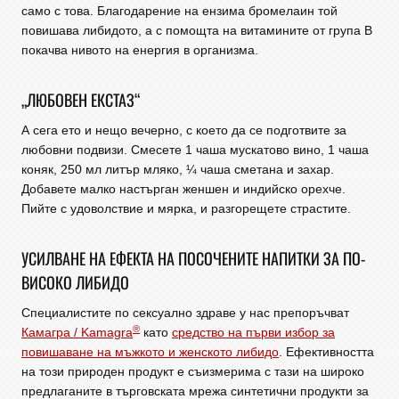
само с това. Благодарение на ензима бромелаин той
повишава либидото, а с помощта на витамините от група B
покачва нивото на енергия в организма.
„ЛЮБОВЕН ЕКСТАЗ“
А сега ето и нещо вечерно, с което да се подготвите за
любовни подвизи. Смесете 1 чаша мускатово вино, 1 чаша
коняк, 250 мл литър мляко, ¼ чаша сметана и захар.
Добавете малко настърган женшен и индийско орехче.
Пийте с удоволствие и мярка, и разгорещете страстите.
УСИЛВАНЕ НА ЕФЕКТА НА ПОСОЧЕНИТЕ НАПИТКИ ЗА ПО-
ВИСОКО ЛИБИДО
Специалистите по сексуално здраве у нас препоръчват
®
Камагра / Kamagra
като
средство на първи избор за
повишаване на мъжкото и женското либидо
. Ефективността
на този природен продукт е съизмерима с тази на широко
предлаганите в търговската мрежа синтетични продукти за