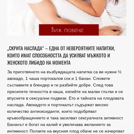
„СКРИТА НАСЛАДА“ – ЕДНА ОТ НЕВЕРОЯТНИТЕ НАПИТКИ,
КОИТО ИМАТ СПОСОБНОСТТА ДА УСИЛВАТ МЪЖКОТО И
ЖЕНСКОТО ЛИБИДО НА МОМЕНТА
За приготвянето на възбуждащата напитка са ви нужни ½
авокадо, 1 чаша портокалов сок и 1 банан. Сложете
съставките в блендер и ги разбийте добре. След това
пресипете течността в чаша, изпийте на малки глътки и се
впуснете в сексуални подвизи. Ето и тайната на плодовата
наслада. Авокадото и портокалът съдържат високо
количество антиоксиданти, които подобряват
кръвообращението и така засилват сексуалната активност.
Бананът е богат на калий и увеличава желанието за
интимност. Ползите на вкусния плод обаче не се изчерпват