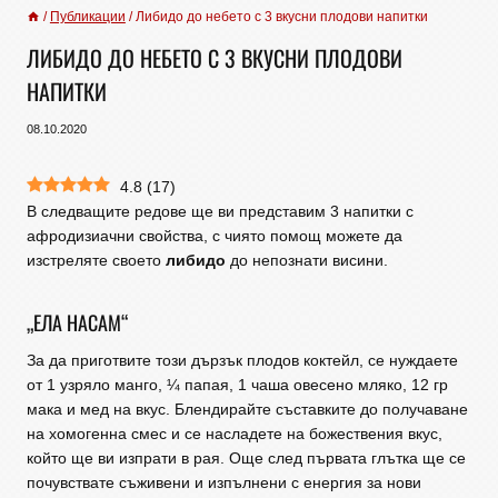
/
Публикации
/
Либидо до небето с 3 вкусни плодови напитки
ЛИБИДО ДО НЕБЕТО С 3 ВКУСНИ ПЛОДОВИ
НАПИТКИ
08.10.2020
4.8
(
17
)
В следващите редове ще ви представим 3 напитки с
афродизиачни свойства, с чиято помощ можете да
изстреляте своето
либидо
до непознати висини.
„ЕЛА НАСАМ“
За да приготвите този дързък плодов коктейл, се нуждаете
от 1 узряло манго, ¼ папая, 1 чаша овесено мляко, 12 гр
мака и мед на вкус. Блендирайте съставките до получаване
на хомогенна смес и се насладете на божествения вкус,
който ще ви изпрати в рая. Още след първата глътка ще се
почувствате съживени и изпълнени с енергия за нови