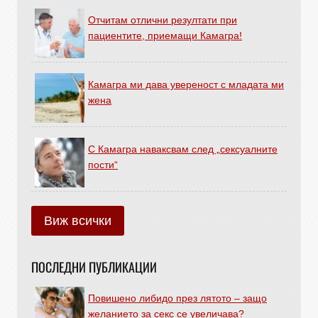
Отчитам отлични резултати при
пациентите, приемащи Камагра!
Камагра ми дава увереност с младата ми
жена
С Камагра наваксвам след „сексуалните
пости“
Виж всички
ПОСЛЕДНИ ПУБЛИКАЦИИ
Повишено либидо през лятото – защо
желанието за секс се увеличава?