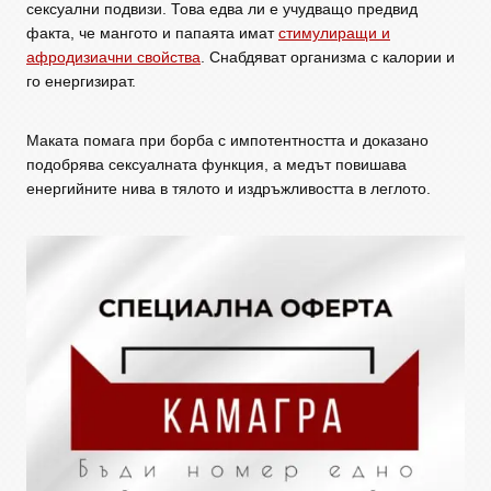
сексуални подвизи. Това едва ли е учудващо предвид
факта, че мангото и папаята имат
стимулиращи и
афродизиачни свойства
. Снабдяват организма с калории и
го енергизират.
Маката помага при борба с импотентността и доказано
подобрява сексуалната функция, а медът повишава
енергийните нива в тялото и издръжливостта в леглото.