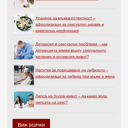
Хранене за мъжка потентност –
афродизиаци за сексуално здраве и
еректилна дисфункция
Депресия и сексуални проблеми – как
депресията влияе върху сексуалното
желание и интимния живот?
Напитки за повишаване на либидото –
афродизиаци за либидо при мъже и жени
Липса на полов живот – до какво води
липсата на секс?
Виж всички