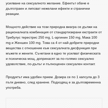
усилване на сексуалното желание. Ефектът обаче е
дълготраен и липсват нежелани ефекти и странични
реакции.
Мощното действие на този природна виагра се дължи на
рационалната комбинация от стандартизирани екстракти от
Трибулус терестрис 250 mg, L-аргинин 150 mg, Мака 100
mg и Женшен 100 mg. Това са 4 от най-добрите природни
вещества с отношение към сексуалната дисфункция при
мъжете и жените. Съчетани в едно те усилват физическата
и психическа мощ, допринасят за по-голямо сексуално
удоволствие, по-дълъг и пълноценен сексуален контакт.
Продуктът има удобен прием. Дозира се по 1 капсула до 3
пъти дневно, след хранене. Подходящ е за дълговременна
употреба.