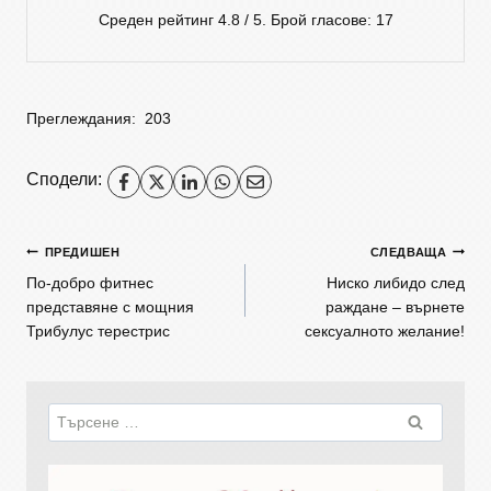
Среден рейтинг
4.8
/ 5. Брой гласове:
17
Преглеждания:
203
Сподели:
ПРЕДИШЕН
СЛЕДВАЩА
По-добро фитнес
Ниско либидо след
представяне с мощния
раждане – върнете
Трибулус терестрис
сексуалното желание!