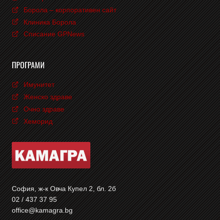
Борола – корпоративен сайт
Клиника Борола
Списание GPNews
ПРОГРАМИ
Имунитет
Женско здраве
Очно здраве
Хеморид
София, ж-к Овча Купел 2, бл. 2б
02 / 437 37 95
office@kamagra.bg