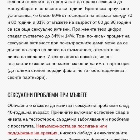
склонни от жените да продължат да правят секс или да
мастурбират в по-късните си години. Британско проучване
установява, че близо 60% от господата на възраст между 70
и 80 години и 31% от мъжете на възраст от 80 до 90 години
са все още сексуално активни. При жените тези цифри
спадат съответно до 34% и 14%. Този по-нисък процент на
сексуална активност при по-възрастните дами може да се
дължи по-скоро на липса на възможност, отколкото на
липса на желание. Изследванията показват, че по-
възрастните жени са по-малко склонни да имат партньори
(до голяма степен поради факта, че те често надживяват
своите партньори).
СЕКСУАЛНИ ПРОБЛЕМИ ПРИ МЪЖЕТЕ
Обичайно е мъжете да изпитват сексуални проблеми след
40-годишна възраст. Причините включват естествен спад в
нивата на тестостерон, сърдечни заболявания и проблеми
с простатата.
Невъзможността за постигане или
поддържане на ерекция
, ниското либидо и еякулаторните
проблеми са често срещани. Рисковите фактори включват