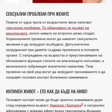
СЕКСУАЛНИ ПРОБЛЕМИ ПРИ ЖЕНИТЕ
Повече от една трета от възрастните жени изпитват
сексуални проблеми. Те обикновено се дължат на
менопаузата
, когато нивата на естроген рязко спадат.
Хормоналните промени могат да намалят сексуалното
желание и да затруднят възбудата. Допълнителни
затруднения при дамите създава промяната в половите
органи. С напредване на възрастта и преустановяване на
яйчниковата функция стените на влагалището изтъняват, а
вагиналната лубрикация значително намалява. Тези
промени на свой ред могат да затруднят проникването и да
направят половия контакт болезнено изживяване.
ИНТИМЕН ЖИВОТ – ЕТО КАК ДА БЪДЕ НА НИВО!
Половият контакт може да бъде приятно изживяване дори
®
след определена възраст.
Камагра / Kamagra
е натурален
афродизиак с доказан ефект върху сексуалната функция