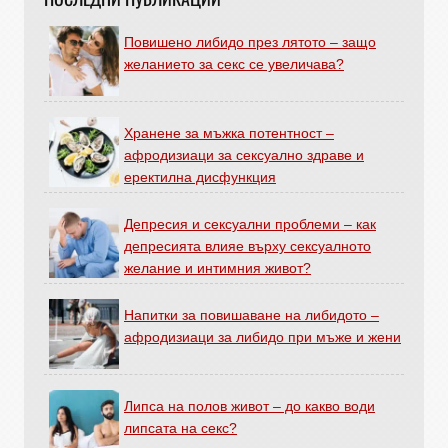
Повишено либидо през лятото – защо
желанието за секс се увеличава?
Хранене за мъжка потентност –
афродизиаци за сексуално здраве и
еректилна дисфункция
Депресия и сексуални проблеми – как
депресията влияе върху сексуалното
желание и интимния живот?
Напитки за повишаване на либидото –
афродизиаци за либидо при мъже и жени
Липса на полов живот – до какво води
липсата на секс?