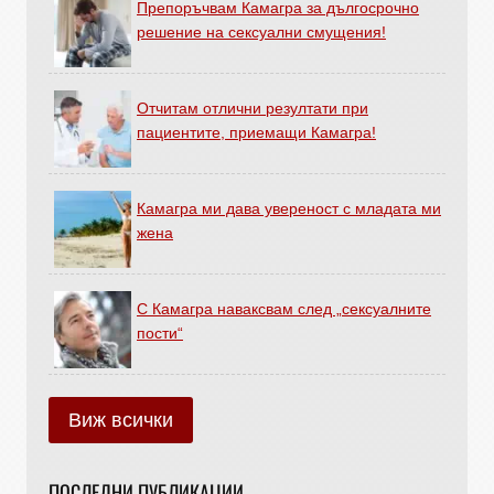
Препоръчвам Камагра за дългосрочно
решение на сексуални смущения!
Отчитам отлични резултати при
пациентите, приемащи Камагра!
Камагра ми дава увереност с младата ми
жена
С Камагра наваксвам след „сексуалните
пости“
Виж всички
ПОСЛЕДНИ ПУБЛИКАЦИИ