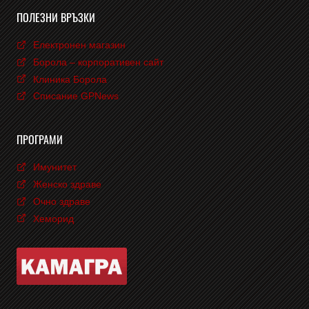
ПОЛЕЗНИ ВРЪЗКИ
Електронен магазин
Борола – корпоративен сайт
Клиника Борола
Списание GPNews
ПРОГРАМИ
Имунитет
Женско здраве
Очно здраве
Хеморид