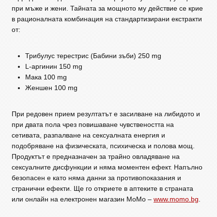
при мъже и жени. Тайната за мощното му действие се крие
в рационалната комбинация на стандартизирани екстракти
от:
Трибулус терестрис (Бабини зъби) 250 mg
L-аргинин 150 mg
Мака 100 mg
Женшен 100 mg
При редовен прием резултатът е засилване на либидото и
при двата пола чрез повишаване чувствеността на
сетивата, разпалване на сексуалната енергия и
подобряване на физическата, психическа и полова мощ.
Продуктът е предназначен за трайно овладяване на
сексуалните дисфункции и няма моментен ефект. Напълно
безопасен е като няма данни за противопоказания и
странични ефекти. Ще го откриете в аптеките в страната
или онлайн на електронен магазин МоМо –
www.momo.bg
.