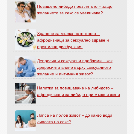
Повишено либидо през лятото – защо
желанието за секс се увеличава?
Хранене за мъжка потентност –
афродизиаци за сексуално здраве и
еректилна дисфункция
Депресия и сексуални проблеми – как
депресията влияе върху сексуалното
желание и интимния живот?
Напитки за повишаване на либидото –
афродизиаци за либидо при мъже и жени
Липса на полов живот – до какво води
липсата на секс?