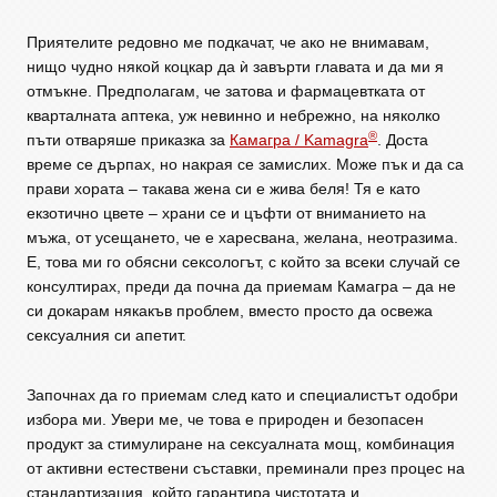
Приятелите редовно ме подкачат, че ако не внимавам,
нищо чудно някой коцкар да ѝ завърти главата и да ми я
отмъкне. Предполагам, че затова и фармацевтката от
кварталната аптека, уж невинно и небрежно, на няколко
®
пъти отваряше приказка за
Камагра / Kamagra
. Доста
време се дърпах, но накрая се замислих. Може пък и да са
прави хората – такава жена си е жива беля! Тя е като
екзотично цвете – храни се и цъфти от вниманието на
мъжа, от усещането, че е харесвана, желана, неотразима.
Е, това ми го обясни сексологът, с който за всеки случай се
консултирах, преди да почна да приемам Камагра – да не
си докарам някакъв проблем, вместо просто да освежа
сексуалния си апетит.
Започнах да го приемам след като и специалистът одобри
избора ми. Увери ме, че това е природен и безопасен
продукт за стимулиране на сексуалната мощ, комбинация
от активни естествени съставки, преминали през процес на
стандартизация, който гарантира чистотата и