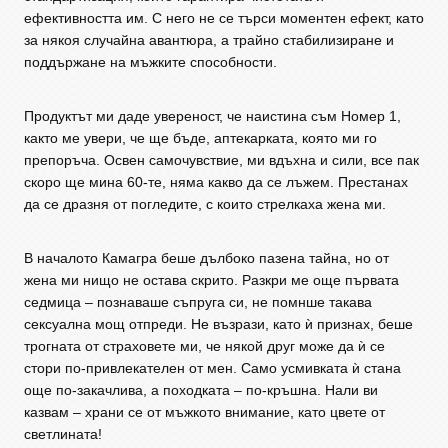
ефективността им. С него не се търси моментен ефект, като
за някоя случайна авантюра, а трайно стабилизиране и
поддържане на мъжките способности.
Продуктът ми даде увереност, че наистина съм Номер 1,
както ме увери, че ще бъде, аптекарката, която ми го
препоръча. Освен самочувствие, ми вдъхна и сили, все пак
скоро ще мина 60-те, няма какво да се лъжем. Престанах
да се дразня от погледите, с които стрелкаха жена ми.
В началото Камагра беше дълбоко пазена тайна, но от
жена ми нищо не остава скрито. Разкри ме още първата
седмица – познаваше съпруга си, не помнше такава
сексуална мощ отпреди. Не възрази, като ѝ признах, беше
трогната от страховете ми, че някой друг може да ѝ се
стори по-привлекателен от мен. Само усмивката ѝ стана
още по-закачлива, а походката – по-кръшна. Нали ви
казвам – храни се от мъжкото внимание, като цвете от
светлината!