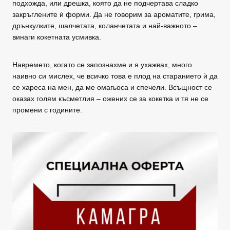
подхожда, или дрешка, която да не подчертава сладко
закръглените ѝ форми. Да не говорим за ароматите, грима,
дрънкулките, шалчетата, коланчетата и най-важното –
винаги кокетната усмивка.
Навремето, когато се запознахме и я ухажвах, много
наивно си мислех, че всичко това е плод на старанието ѝ да
се хареса на мен, да ме омагьоса и спечели. Всъщност се
оказах голям късметлия – ожених се за кокетка и тя не се
промени с годините.