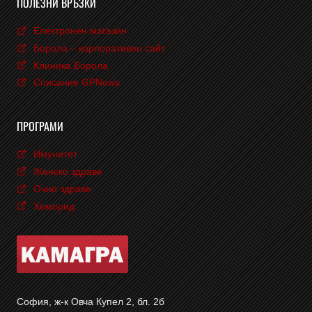
ПОЛЕЗНИ ВРЪЗКИ
Електронен магазин
Борола – корпоративен сайт
Клиника Борола
Списание GPNews
ПРОГРАМИ
Имунитет
Женско здраве
Очно здраве
Хеморид
София, ж-к Овча Купел 2, бл. 2б