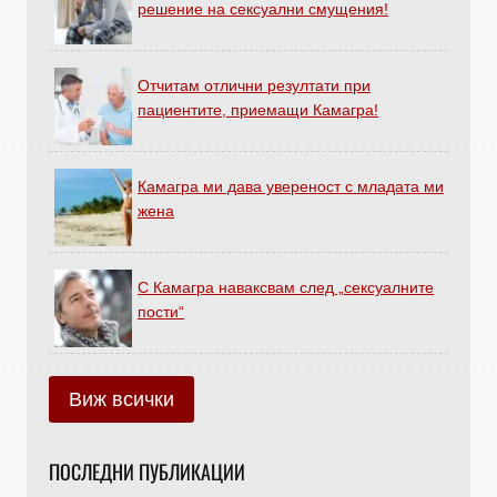
решение на сексуални смущения!
Отчитам отлични резултати при
пациентите, приемащи Камагра!
Камагра ми дава увереност с младата ми
жена
С Камагра наваксвам след „сексуалните
пости“
Виж всички
ПОСЛЕДНИ ПУБЛИКАЦИИ