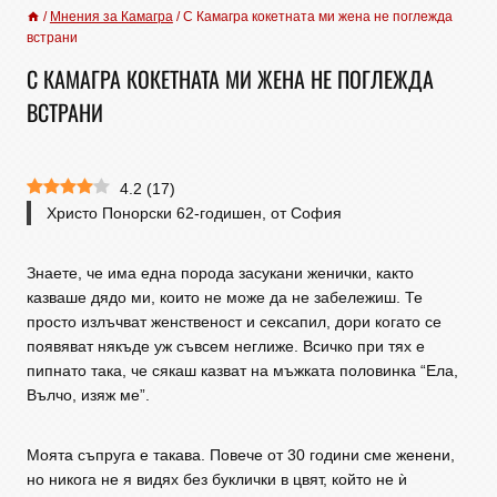
/
Мнения за Камагра
/
С Камагра кокетната ми жена не поглежда
встрани
С КАМАГРА КОКЕТНАТА МИ ЖЕНА НЕ ПОГЛЕЖДА
ВСТРАНИ
4.2
(
17
)
Христо Понорски 62-годишен, от София
Знаете, че има една порода засукани женички, както
казваше дядо ми, които не може да не забележиш. Те
просто излъчват женственост и сексапил, дори когато се
появяват някъде уж съвсем неглиже. Всичко при тяx е
пипнато така, че сякаш казват на мъжката половинка “Ела,
Вълчо, изяж ме”.
Моята съпруга е такава. Повече от 30 години сме женени,
но никога не я видях без буклички в цвят, който не ѝ