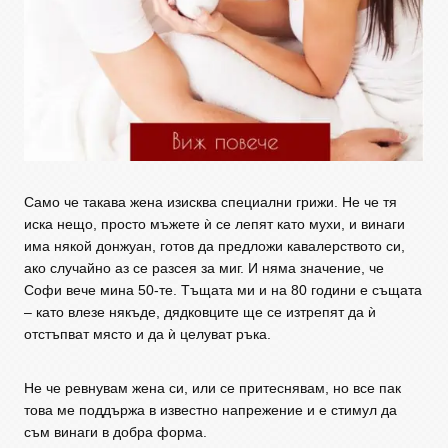
Само че такава жена изисква специални грижи. Не че тя
иска нещо, просто мъжете ѝ се лепят като мухи, и винаги
има някой донжуан, готов да предложи кавалерството си,
ако случайно аз се разсея за миг. И няма значение, че
Софи вече мина 50-те. Тъщата ми и на 80 години е същата
– като влезе някъде, дядковците ще се изтрепят да ѝ
отстъпват място и да ѝ целуват ръка.
Не че ревнувам жена си, или се притеснявам, но все пак
това ме поддържа в известно напрежение и е стимул да
съм винаги в добра форма.