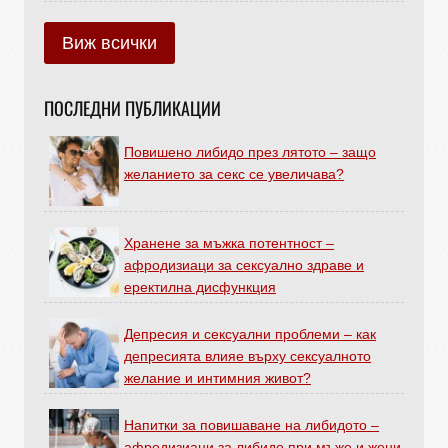
Виж всички
ПОСЛЕДНИ ПУБЛИКАЦИИ
Повишено либидо през лятото – защо
желанието за секс се увеличава?
Хранене за мъжка потентност –
афродизиаци за сексуално здраве и
еректилна дисфункция
Депресия и сексуални проблеми – как
депресията влияе върху сексуалното
желание и интимния живот?
Напитки за повишаване на либидото –
афродизиаци за либидо при мъже и жени