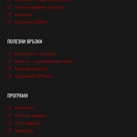
Често задавани въпроси
Контакти
Политика GDPR
ПОЛЕЗНИ ВРЪЗКИ
Електронен магазин
Борола – корпоративен сайт
Клиника Борола
Списание GPNews
ПРОГРАМИ
Имунитет
Женско здраве
Очно здраве
Хеморид