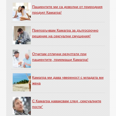
Пациентите ми са доволни от природния
продукт Камагра!
Препоръчвам Камагра за дългосрочно
решение на сексуални смущения!
Отчитам отлични резултати при
пациентите, приемащи Камагра!
Камагра ми дава увереност с младата ми
жена
С Камагра наваксвам след „сексуалните
пости“