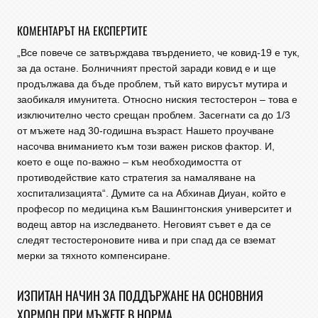
КОМЕНТАРЪТ НА ЕКСПЕРТИТЕ
„Все повече се затвърждава твърдението, че ковид-19 е тук,
за да остане. Болничният престой заради ковид е и ще
продължава да бъде проблем, тъй като вирусът мутира и
заобикаля имунитета. Относно ниския тестостерон – това е
изключително често срещан проблем. Засегнати са до 1/3
от мъжете над 30-годишна възраст. Нашето проучване
насочва вниманието към този важен рисков фактор. И,
което е още по-важно – към необходимостта от
противодействие като стратегия за намаляване на
хоспитализацията“. Думите са на Абхинав Диуан, който е
професор по медицина към Вашингтонския университет и
водещ автор на изследването. Неговият съвет е да се
следят тестостеронoвите нива и при спад да се вземат
мерки за тяхното компенсиране.
ИЗПИТАН НАЧИН ЗА ПОДДЪРЖАНЕ НА ОСНОВНИЯ
ХОРМОН ПРИ МЪЖЕТЕ В НОРМА