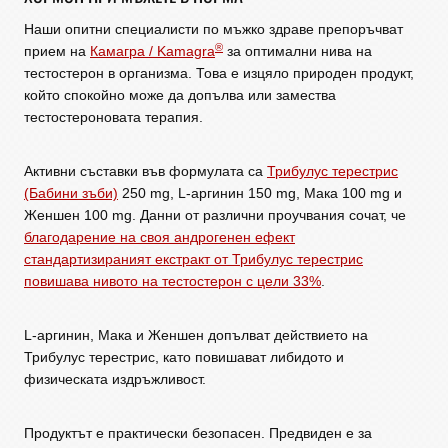
Наши опитни специалисти по мъжко здраве препоръчват
®
прием на
Камагра / Kamagra
за оптимални нива на
тестостерон в организма. Това е изцяло природен продукт,
който спокойно може да допълва или замества
тестостероновата терапия.
Активни съставки във формулата са
Трибулус терестрис
(Бабини зъби)
250 mg, L-аргинин 150 mg, Мака 100 mg и
Женшен 100 mg. Данни от различни проучвания сочат, че
благодарение на своя андрогенен ефект
стандартизираният екстракт от Трибулус терестрис
повишава нивото на тестостерон с цели 33%
.
L-аргинин, Мака и Женшен допълват действието на
Трибулус терестрис, като повишават либидото и
физическата издръжливост.
Продуктът е практически безопасен. Предвиден е за