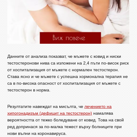
Данните от анализа показват, че мъжете с ковид и ниски
тестостеронови нива са изложени на 2,4 пъти по-висок риск
от хоспитализация от мъжете с нормален тестостерон.
Става ясно и че мъжете с успешна хормонална терапия не
са в по-висока опасност от хоспитализация от мъжете с
тестостерон в норма.
Резултатите навеждат на мисълта, че
лечението на
хипогонадизъм (дефицит на тестостерон)
намалява
вероятността от тежко боледуване от ковид. Това на свой
ред допринася за по-малка тежест върху болниците при
нови вълни на коронавируса.