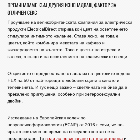
ПРЕМИНАВАМЕ КЪМ ДРУГИЯ ИЗНЕНАДВАЩ ФАКТОР ЗА
ОТЛИЧЕН СЕКС
Проучване на великобританската компания за електрически
продукти ElectricalDirect открива кой цвят на осветлението
стимулира интимното желание. Става ясно, че това е
цветът, който комбинира мекотата на кафяво и
жизнерадостта на жълтото. Това е цветът на изгрева и
залеза, а също и на осветлението на класическите свещи.
Откритието е предшествано от анализ на цветовите кодове
HEX на 50 от най-горещите любовни сцени в киното и
телевизията. И тук нещо важно – светлината не бива да е
прекалено приглушена, особено при хетеросексуални
двойки.
Изследване на Европейския колеж по
невропсихофармакология (ECNP) от 2016 г. сочи, че по-
ярката светлина по време на сексуален контакт е за
предпочитане. Тя
води до повишаване на тестостерона
и