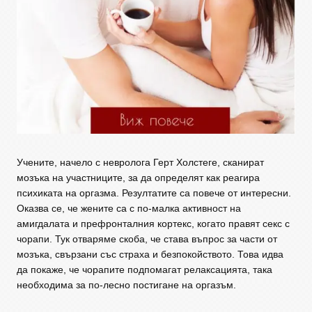
Учените, начело с невролога Герт Холстеге, сканират
мозъка на участниците, за да определят как реагира
психиката на оргазма. Резултатите са повече от интересни.
Оказва се, че жените са с по-малка активност на
амигдалата и префронталния кортекс, когато правят секс с
чорапи. Тук отваряме скоба, че става въпрос за части от
мозъка, свързани със страха и безпокойството. Това идва
да покаже, че чорапите подпомагат релаксацията, така
необходима за по-лесно постигане на оргазъм.