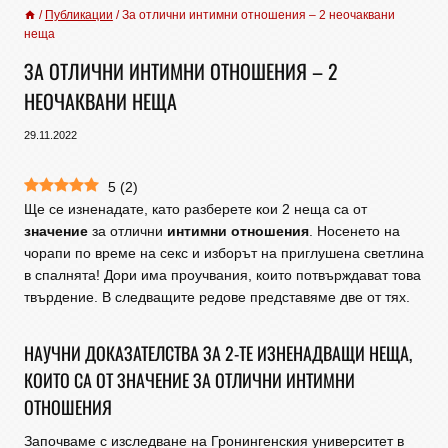
/
Публикации
/
За отлични интимни отношения – 2 неочаквани
неща
ЗА ОТЛИЧНИ ИНТИМНИ ОТНОШЕНИЯ – 2
НЕОЧАКВАНИ НЕЩА
29.11.2022
5
(
2
)
Ще се изненадате, като разберете кои 2 неща са от
значение
за отлични
интимни отношения
. Носенето на
чорапи по време на секс и изборът на приглушена светлина
в спалнята! Дори има проучвания, които потвърждават това
твърдение. В следващите редове представяме две от тях.
НАУЧНИ ДОКАЗАТЕЛСТВА ЗА 2-ТЕ ИЗНЕНАДВАЩИ НЕЩА,
КОИТО СА ОТ ЗНАЧЕНИЕ ЗА ОТЛИЧНИ ИНТИМНИ
ОТНОШЕНИЯ
Започваме с изследване на Гронингенския университет в