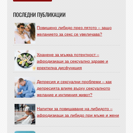
ПОСЛЕДНИ ПУБЛИКАЦИИ
Повишено либидо през лятото – защо
желанието за секс се увеличава?
Хранене за мъжка потентност –
афродизиаци за сексуално здраве и
еректилна дисфункция
Депресия и сексуални проблеми – как
депресията влияе върху сексуалното
желание и интимния живот?
Напитки за повишаване на либидото –
афродизиаци за либидо при мъже и жени