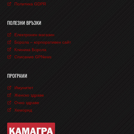
Политика GDPR
ПОЛЕЗНИ ВРЪЗКИ
Електронен магазин
Борола – корпоративен сайт
Клиника Борола
Списание GPNews
ПРОГРАМИ
Имунитет
Женско здраве
Очно здраве
Хеморид