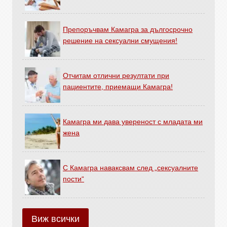
Препоръчвам Камагра за дългосрочно
решение на сексуални смущения!
Отчитам отлични резултати при
пациентите, приемащи Камагра!
Камагра ми дава увереност с младата ми
жена
С Камагра наваксвам след „сексуалните
пости“
Виж всички