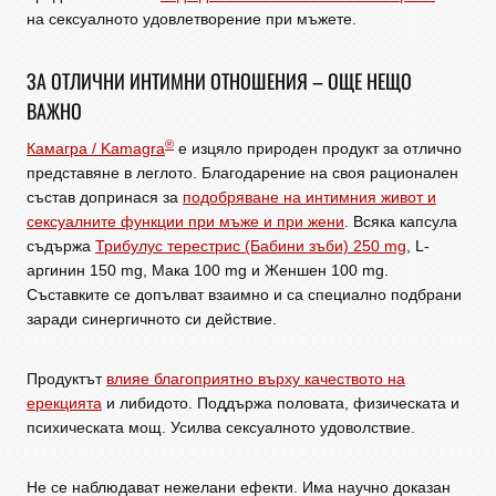
на сексуалното удовлетворение при мъжете.
ЗА ОТЛИЧНИ ИНТИМНИ ОТНОШЕНИЯ – ОЩЕ НЕЩО
ВАЖНО
®
Камагра / Kamagra
е изцяло природен продукт за отлично
представяне в леглото. Благодарение на своя рационален
състав допринася за
подобряване на интимния живот и
сексуалните функции при мъже и при жени
. Всяка капсула
съдържа
Трибулус терестрис (Бабини зъби) 250 mg
, L-
аргинин 150 mg, Мака 100 mg и Женшен 100 mg.
Съставките се допълват взаимно и са специално подбрани
заради синергичното си действие.
Продуктът
влияе благоприятно върху качеството на
ерекцията
и либидото. Поддържа половата, физическата и
психическата мощ. Усилва сексуалното удоволствие.
Не се наблюдават нежелани ефекти. Има научно доказан