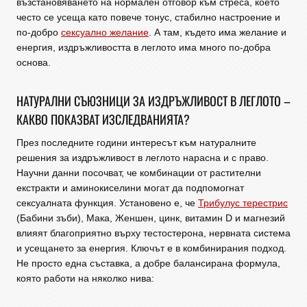
възстановяването на нормален отговор към стреса, което
често се усеща като повече тонус, стабилно настроение и
по-добро
сексуално желание
. А там, където има желание и
енергия, издръжливостта в леглото има много по-добра
основа.
НАТУРАЛНИ СЪЮЗНИЦИ ЗА ИЗДРЪЖЛИВОСТ В ЛЕГЛОТО –
КАКВО ПОКАЗВАТ ИЗСЛЕДВАНИЯТА?
През последните години интересът към натуралните
решения за издръжливост в леглото нарасна и с право.
Научни данни посочват, че комбинации от растителни
екстракти и аминокиселини могат да подпомогнат
сексуалната функция. Установено е, че
Трибулус терестрис
(Бабини зъби), Мака, Женшен, цинк, витамин D и магнезий
влияят благоприятно върху тестостерона, нервната система
и усещането за енергия. Ключът е в комбинирания подход.
Не просто една съставка, а добре балансирана формула,
която работи на няколко нива: