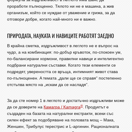
проработи пълноценно. Тялото ни не е машина, а жив
организъм, който се нуждае от уважение и грижа, за да
отговори добре, когато най-много ни е важно.
ПРИРОДАТА, НАУКАТА И НАВИЦИТЕ РАБОТЯТ ЗАЕДНО
В крайна сметка, издръжливост в леглото не е въпрос на
чудо, а на комбинация: по-добър кръвоток, по-спокоен ум,
по-балансирани хормони, правилни навици и интелигентно
подбрани натурални съставки. Когато тези елементи се
подредят, увереността се връща, интимният живот става
по-пълноценен. A темата „дали ще се справя“ постепенно
отстъпва място на „искам да се насладя“.
За да сте номер 1 в леглото и достатъчно издръжливи може
®
да се доверите на
Камагра / Kamagra
. Продуктът е
създаден на базата на натурални екстракти, всеки със
силен ефект за подобряване на половата мощ – Мака,
Женшен, Трибулус терестрис и L-аргинин. Рационалната