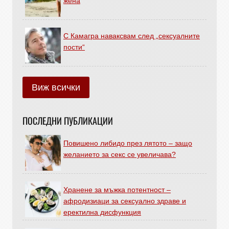
жена
С Камагра наваксвам след „сексуалните
пости“
Виж всички
ПОСЛЕДНИ ПУБЛИКАЦИИ
Повишено либидо през лятото – защо
желанието за секс се увеличава?
Хранене за мъжка потентност –
афродизиаци за сексуално здраве и
еректилна дисфункция