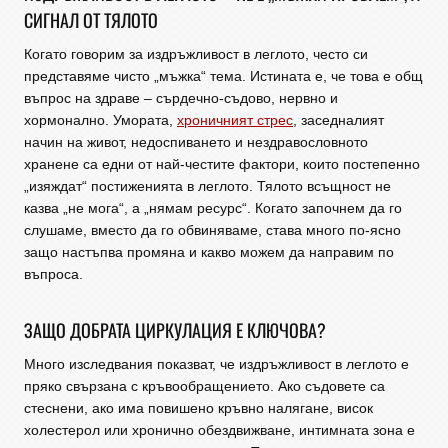
СИГНАЛ ОТ ТЯЛОТО
Когато говорим за издръжливост в леглото, често си
представяме чисто „мъжка“ тема. Истината е, че това е общ
въпрос на здраве – сърдечно-съдово, нервно и
хормонално. Умората,
хроничният стрес
, заседналият
начин на живот, недоспиването и нездравословното
хранене са едни от най-честите фактори, които постепенно
„изяждат“ постиженията в леглото. Тялото всъщност не
казва „не мога“, а „нямам ресурс“. Когато започнем да го
слушаме, вместо да го обвиняваме, става много по-ясно
защо настъпва промяна и какво можем да направим по
въпроса.
ЗАЩО ДОБРАТА ЦИРКУЛАЦИЯ Е КЛЮЧОВА?
Много изследвания показват, че издръжливост в леглото е
пряко свързана с кръвообращението. Ако съдовете са
стеснени, ако има повишено кръвно налягане, висок
холестерол или хронично обездвижване, интимната зона е