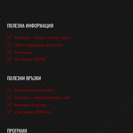
ПОЛЕЗНА ИНФОРМАЦИЯ
Камагра – Бъди номер едно
Често задавани въпроси
Контакти
Политика GDPR
ПОЛЕЗНИ ВРЪЗКИ
Електронен магазин
Борола – корпоративен сайт
Клиника Борола
Списание GPNews
ПРОГРАМИ