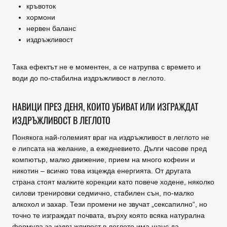
кръвоток
хормони
нервен баланс
издръжливост
Така ефектът не е моментен, а се натрупва с времето и
води до по-стабилна издръжливост в леглото.
НАВИЦИ ПРЕЗ ДЕНЯ, КОИТО УБИВАТ ИЛИ ИЗГРАЖДАТ
ИЗДРЪЖЛИВОСТ В ЛЕГЛОТО
Понякога най-големият враг на издръжливост в леглото не
е липсата на желание, а ежедневието. Дълги часове пред
компютър, малко движение, прием на много кофеин и
никотин – всичко това изцежда енергията. От другата
страна стоят малките корекции като повече ходене, няколко
силови тренировки седмично, стабилен сън, по-малко
алкохол и захар. Тези промени не звучат „сексапилно“, но
точно те изграждат почвата, върху която всяка натурална
формула за издръжливост в леглото има шанс да