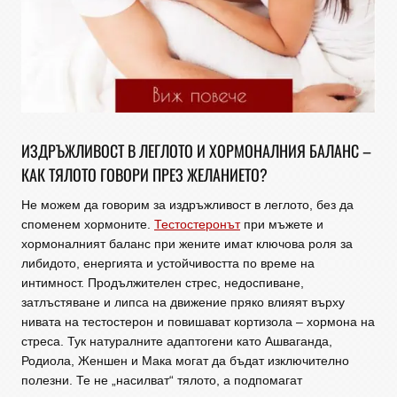
ИЗДРЪЖЛИВОСТ В ЛЕГЛОТО И ХОРМОНАЛНИЯ БАЛАНС –
КАК ТЯЛОТО ГОВОРИ ПРЕЗ ЖЕЛАНИЕТО?
Не можем да говорим за издръжливост в леглото, без да
споменем хормоните.
Тестостеронът
при мъжете и
хормоналният баланс при жените имат ключова роля за
либидото, енергията и устойчивостта по време на
интимност. Продължителен стрес, недоспиване,
затлъстяване и липса на движение пряко влияят върху
нивата на тестостерон и повишават кортизола – хормона на
стреса. Тук натуралните адаптогени като Ашваганда,
Родиола, Женшен и Мака могат да бъдат изключително
полезни. Те не „насилват“ тялото, а подпомагат