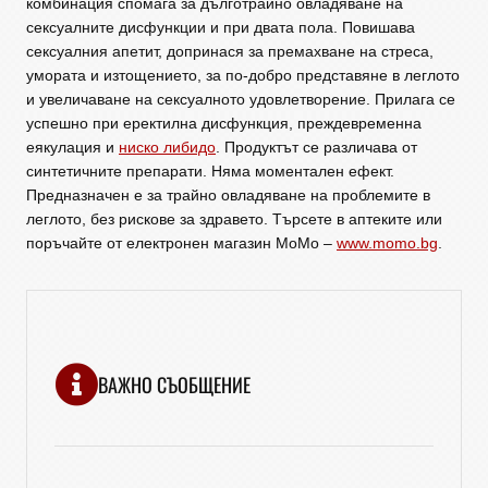
комбинация спомага за дълготрайно овладяване на
сексуалните дисфункции и при двата пола. Повишава
сексуалния апетит, допринася за премахване на стреса,
умората и изтощението, за по-добро представяне в леглото
и увеличаване на сексуалното удовлетворение. Прилага се
успешно при еректилна дисфункция, преждевременна
еякулация и
ниско либидо
. Продуктът се различава от
синтетичните препарати. Няма моментален ефект.
Предназначен е за трайно овладяване на проблемите в
леглото, без рискове за здравето. Търсете в аптеките или
поръчайте от електронен магазин МоМо –
www.momo.bg
.
ВАЖНО СЪОБЩЕНИЕ