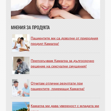
МНЕНИЯ ЗА ПРОДУКТА
Пациентите ми са доволни от природния
продукт Камагра!
Препоръчвам Камагра за дългосрочно
решение на сексуални смущения!
Отчитам отлични резултати при
пациентите, приемащи Камагра!
Камагра ми дава увереност с младата ми