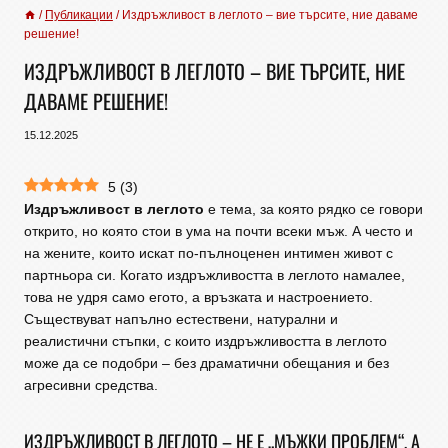
/
Публикации
/
Издръжливост в леглото – вие търсите, ние даваме
решение!
ИЗДРЪЖЛИВОСТ В ЛЕГЛОТО – ВИЕ ТЪРСИТЕ, НИЕ
ДАВАМЕ РЕШЕНИЕ!
15.12.2025
5
(
3
)
Издръжливост в леглото
е тема, за която рядко се говори
открито, но която стои в ума на почти всеки мъж. А често и
на жените, които искат по-пълноценен интимен живот с
партньора си. Когато издръжливостта в леглото намалее,
това не удря само егото, а връзката и настроението.
Съществуват напълно естествени, натурални и
реалистични стъпки, с които издръжливостта в леглото
може да се подобри – без драматични обещания и без
агресивни средства.
ИЗДРЪЖЛИВОСТ В ЛЕГЛОТО – НЕ Е „МЪЖКИ ПРОБЛЕМ“, А