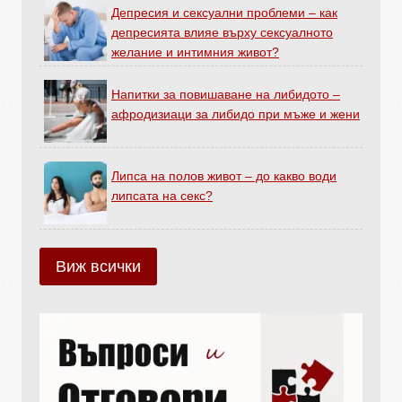
Депресия и сексуални проблеми – как
депресията влияе върху сексуалното
желание и интимния живот?
Напитки за повишаване на либидото –
афродизиаци за либидо при мъже и жени
Липса на полов живот – до какво води
липсата на секс?
Виж всички