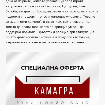
една от първите, които го усещат. Тук роля играят
натурални съставки като L-аргинин, Цитрулин, Гинко
билоба, екстракт от Гроздови семки и антиоксиданти, които
подпомагат съдовия тонус и микроциркулацията. Това не
са „магически хапчета“, а съюзници, които помагат на
тялото да прави това, което по принцип умее – да
поддържа нормален кръвоток и реакция при стимулация.
Когато кръвоносната система е в по-добро състояние,
издръжливостта в леглото се повлиява естествено.