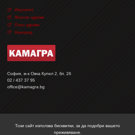
Имунитет
Женско здраве
Очно здраве
Хеморид
София, ж-к Овча Купел 2, бл. 2б
02 / 437 37 95
office@kamagra.bg
Този сайт използва бисквитки, за да подобри вашето
Copyright © 2026 Камагра | Всички права запазени | Уеб
преживяване.