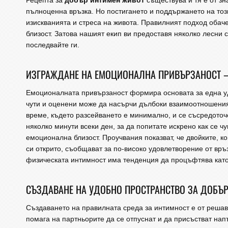
Рецепта за
добър интимен живот
съществува и тя е от зн
пълноценна връзка. Но постигането и поддържането на тоз
изискванията и стреса на живота. Правилният подход обач
близост. Затова нашият екип ви предоставя няколко лесни 
последвайте ги.
ИЗГРАЖДАНЕ НА ЕМОЦИОНАЛНА ПРИВЪРЗАНОСТ 
Емоционалната привързаност формира основата за една уд
чути и оценени може да насърчи дълбоки взаимоотношения
време, където разсейването е минимално, и се съсредоточ
няколко минути всеки ден, за да попитате искрено как се ч
емоционална близост. Проучвания показват, че двойките, к
си открито, съобщават за по-високо удовлетворение от връ
физическата интимност има тенденция да процъфтява кат
СЪЗДАВАНЕ НА УДОБНО ПРОСТРАНСТВО ЗА ДОБЪ
Създаването на правилната среда за интимност е от реша
помага на партньорите да се отпуснат и да присъстват нап