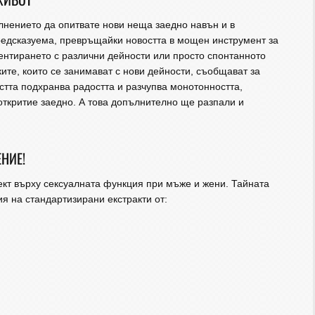
лнението да опитвате нови неща заедно навън и в
редсказуема, превръщайки новостта в мощен инструмент за
нтирането с различни дейности или просто спонтанното
ите, които се занимават с нови дейности, съобщават за
тта подхранва радостта и разчупва монотонността,
откритие заедно. А това допълнително ще разпали и
НИЕ!
кт върху сексуалната функция при мъже и жени. Тайната
я на стандартизирани екстракти от: