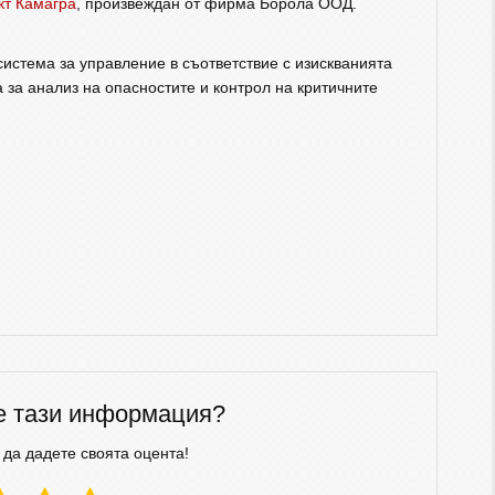
кт Камагра
, произвеждан от фирма Борола ООД.
истема за управление в съответствие с изискванията
 за анализ на опасностите и контрол на критичните
е тази информация?
 да дадете своята оцента!