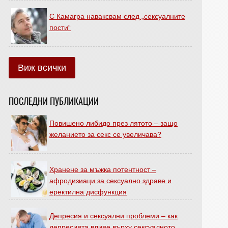
С Камагра наваксвам след „сексуалните
пости“
Виж всички
ПОСЛЕДНИ ПУБЛИКАЦИИ
Повишено либидо през лятото – защо
желанието за секс се увеличава?
Хранене за мъжка потентност –
афродизиаци за сексуално здраве и
еректилна дисфункция
Депресия и сексуални проблеми – как
депресията влияе върху сексуалното