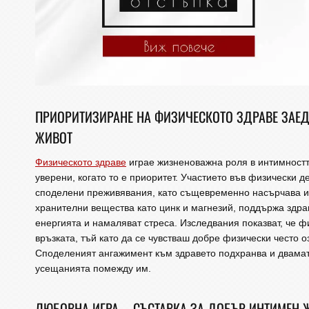
ПРИОРИТИЗИРАНЕ НА ФИЗИЧЕСКОТО ЗДРАВЕ ЗАЕ
ЖИВОТ
Физическото здраве
играе жизненоважна роля в интимността
уверени, когато то е приоритет. Участието във физически д
споделени преживявания, като същевременно насърчава и 
хранителни вещества като цинк и магнезий, поддържа здр
енергията и намаляват стреса. Изследвания показват, че ф
връзката, тъй като да се чувстваш добре физически често 
Споделеният ангажимент към здравето подхранва и двамат
усещанията помежду им.
ЛЮБОВНА ИГРА – СЪСТАВКА ЗА ДОБЪР ИНТИМЕН 