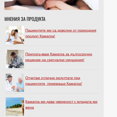
МНЕНИЯ ЗА ПРОДУКТА
Пациентите ми са доволни от природния
продукт Камагра!
Препоръчвам Камагра за дългосрочно
решение на сексуални смущения!
Отчитам отлични резултати при
пациентите, приемащи Камагра!
Камагра ми дава увереност с младата ми
жена