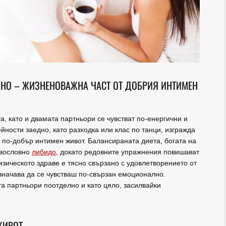
ДНО – ЖИЗНЕНОВАЖНА ЧАСТ ОТ ДОБРИЯ ИНТИМЕН
, като и двамата партньори се чувстват по-енергични и
ейности заедно, като разходка или клас по танци, изгражда
по-добър интимен живот. Балансираната диета, богата на
авословно
либидо
, докато редовните упражнения повишават
изическото здраве е тясно свързано с удовлетворението от
означава да се чувстваш по-свързан емоционално.
а партньори поотделно и като цяло, засилвайки
ЖИВОТ