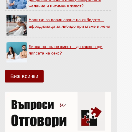
желание и интимния живот?
Напитки за повишаване на либидото –
афродизиаци за либидо при мъже и жени
Липса на полов живот – до какво води
липсата на секс?
Виж всички