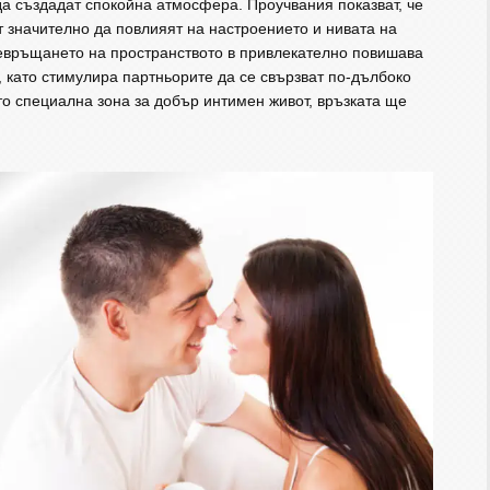
да създадат спокойна атмосфера. Проучвания показват, че
ат значително да повлияят на настроението и нивата на
Превръщането на пространството в привлекателно повишава
 като стимулира партньорите да се свързват по-дълбоко
то специална зона за добър интимен живот, връзката ще