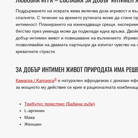
Поддържането на искрата жива включва доза игривост и въ
спалнята. С течение на времето рутината може да стане п
интимност. Планирането на изненадващи срещи, експериме
бягство през уикенда може да подмлади една връзка. Двойк
добър интимен живот и повишаване на вълнението. Игривос
позволявайки на двамата партньори да изпитат чувство на 
креватните страсти.
ЗА ДОБЪР ИНТИМЕН ЖИВОТ ПРИРОДАТА ИМА РЕШЕ
®
Камагра / Kamagra
е натурален афродизиак с доказан ефе
за мощното му действие се крие в рационалната комбинаци
Трибулус терестрис (Бабини зъби)
L-аргинин
Мака
Женшен