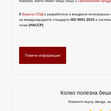
Камагра, които нямат нищо общо с
Оригиналния проду
В
Борола ООД
е разработена и внедрена интегрирана с
на международните стандарти
ISO 9001:2015
и система
точки
(HACCP)
.
Повече информация
Колко полезна беш
Кликнете върху звезда, за