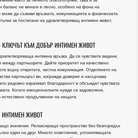
ачение както за личното благополучие, така и за
и баланс не винаги е лесно, особено на фона на
е може да съживи връзката, комуникацията и физическата
стъпки за постигане на удовлетворяващ интимен живот,
– КЛЮЧЪТ КЪМ ДОБЪР ИНТИМЕН ЖИВОТ
овлетворяваща интимна връзка. Да се чувствате видени,
 между партньорите. Дайте приоритет на качествено
ете върху откритата, честна комуникация. Отделянето на
увства партньорът ви, изгражда доверие и насърчава
оито редовно изразяват благодарност и обсъждат чувствата
зката. Когато емоционалните нужди са задоволени,
о естествено продължение на нещата.
Р ИНТИМЕН ЖИВОТ
ващо значение. Релаксиращо пространство без безпорядък
ълно един на друг. Мекото осветление, успокояващата