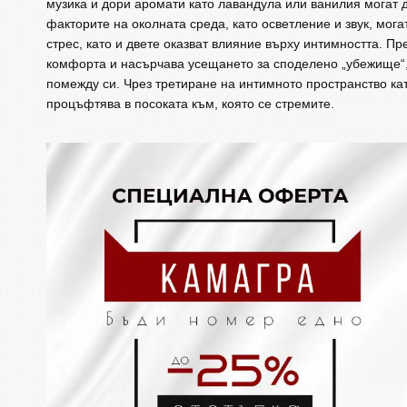
музика и дори аромати като лавандула или ванилия могат 
факторите на околната среда, като осветление и звук, мог
стрес, като и двете оказват влияние върху интимността. 
комфорта и насърчава усещането за споделено „убежище“,
помежду си. Чрез третиране на интимното пространство ка
процъфтява в посоката към, която се стремите.