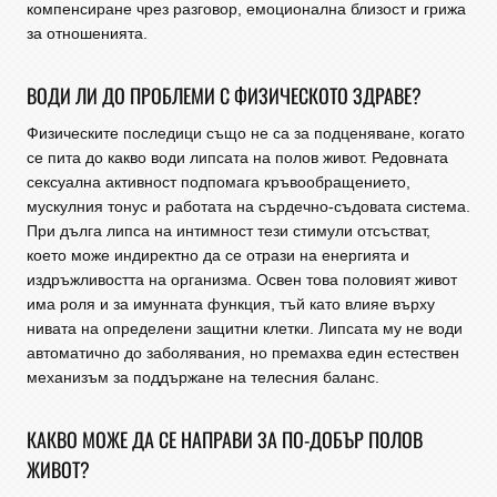
компенсиране чрез разговор, емоционална близост и грижа
за отношенията.
ВОДИ ЛИ ДО ПРОБЛЕМИ С ФИЗИЧЕСКОТО ЗДРАВЕ?
Физическите последици също не са за подценяване, когато
се пита до какво води липсата на полов живот. Редовната
сексуална активност подпомага кръвообращението,
мускулния тонус и работата на сърдечно-съдовата система.
При дълга липса на интимност тези стимули отсъстват,
което може индиректно да се отрази на енергията и
издръжливостта на организма. Освен това половият живот
има роля и за имунната функция, тъй като влияе върху
нивата на определени защитни клетки. Липсата му не води
автоматично до заболявания, но премахва един естествен
механизъм за поддържане на телесния баланс.
КАКВО МОЖЕ ДА СЕ НАПРАВИ ЗА ПО-ДОБЪР ПОЛОВ
ЖИВОТ?