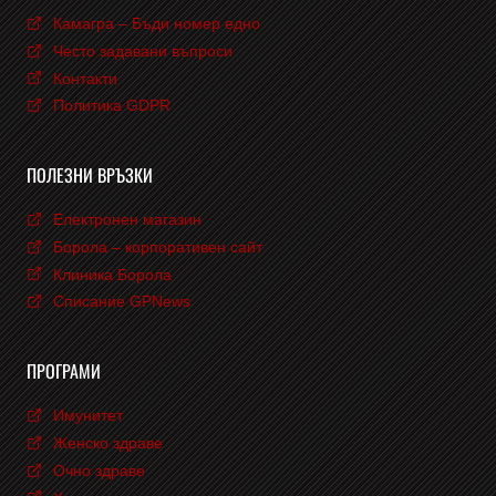
Камагра – Бъди номер едно
Често задавани въпроси
Контакти
Политика GDPR
ПОЛЕЗНИ ВРЪЗКИ
Електронен магазин
Борола – корпоративен сайт
Клиника Борола
Списание GPNews
ПРОГРАМИ
Имунитет
Женско здраве
Очно здраве