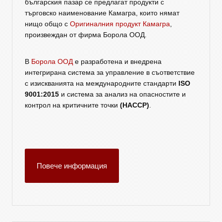
българския пазар се предлагат продукти с
търговско наименование Камагра, които нямат
нищо общо с
Оригиналния продукт Камагра
,
произвеждан от фирма Борола ООД.
В
Борола ООД
е разработена и внедрена
интегрирана система за управление в съответствие
с изискванията на международните стандарти
ISO
9001:2015
и система за анализ на опасностите и
контрол на критичните точки
(HACCP)
.
Повече информация