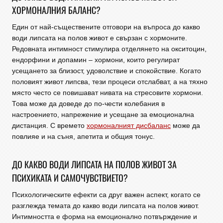
ХОРМОНАЛНИЯ БАЛАНС?
Един от най-съществените отговори на въпроса до какво
води липсата на полов живот е свързан с хормоните.
Редовната интимност стимулира отделянето на окситоцин,
ендорфини и допамин – хормони, които регулират
усещането за близост, удоволствие и спокойствие. Когато
половият живот липсва, тези процеси отслабват, а на тяхно
място често се повишават нивата на стресовите хормони.
Това може да доведе до по-чести колебания в
настроението, напрежение и усещане за емоционална
дистанция. С времето
хормоналният дисбаланс
може да
повлияе и на съня, апетита и общия тонус.
ДО КАКВО ВОДИ ЛИПСАТА НА ПОЛОВ ЖИВОТ ЗА
ПСИХИКАТА И САМОЧУВСТВИЕТО?
Психологическите ефекти са друг важен аспект, когато се
разглежда темата до какво води липсата на полов живот.
Интимността е форма на емоционално потвърждение и