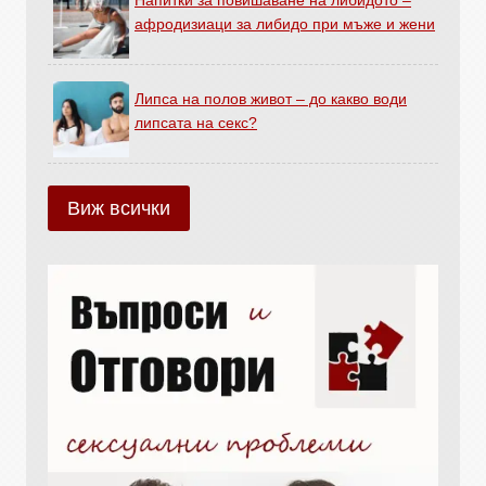
Напитки за повишаване на либидото –
афродизиаци за либидо при мъже и жени
Липса на полов живот – до какво води
липсата на секс?
Виж всички