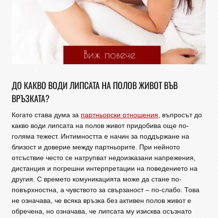
ДО КАКВО ВОДИ ЛИПСАТА НА ПОЛОВ ЖИВОТ ВЪВ
ВРЪЗКАТА?
Когато става дума за
партньорски отношения
, въпросът до
какво води липсата на полов живот придобива още по-
голяма тежест. Интимността е начин за поддържане на
близост и доверие между партньорите. При нейното
отсъствие често се натрупват недоизказани напрежения,
дистанция и погрешни интерпретации на поведението на
другия. С времето комуникацията може да стане по-
повърхностна, а чувството за свързаност – по-слабо. Това
не означава, че всяка връзка без активен полов живот е
обречена, но означава, че липсата му изисква осъзнато