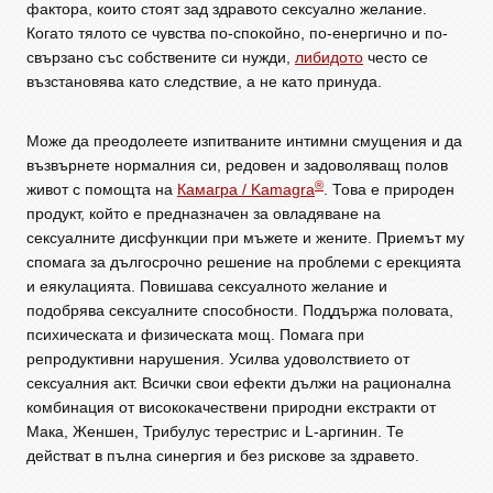
фактора, които стоят зад здравото сексуално желание.
Когато тялото се чувства по-спокойно, по-енергично и по-
свързано със собствените си нужди,
либидото
често се
възстановява като следствие, а не като принуда.
Може да преодолеете изпитваните интимни смущения и да
възвърнете нормалния си, редовен и задоволяващ полов
®
живот с помощта на
Камагра / Kamagra
. Това е природен
продукт, който е предназначен за овладяване на
сексуалните дисфункции при мъжете и жените. Приемът му
спомага за дългосрочно решение на проблеми с ерекцията
и еякулацията. Повишава сексуалното желание и
подобрява сексуалните способности. Поддържа половата,
психическата и физическата мощ. Помага при
репродуктивни нарушения. Усилва удоволствието от
сексуалния акт. Всички свои ефекти дължи на рационална
комбинация от висококачествени природни екстракти от
Мака, Женшен, Трибулус терестрис и L-аргинин. Те
действат в пълна синергия и без рискове за здравето.