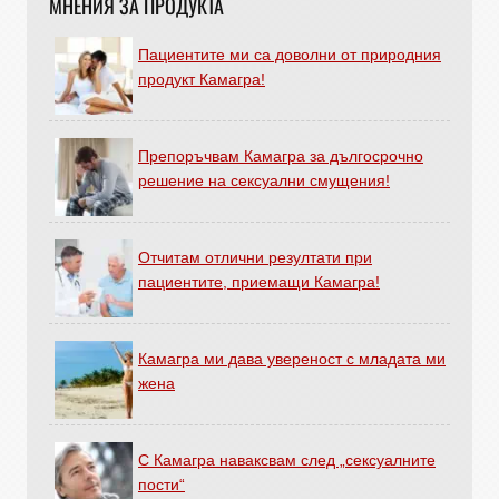
МНЕНИЯ ЗА ПРОДУКТА
Пациентите ми са доволни от природния
продукт Камагра!
Препоръчвам Камагра за дългосрочно
решение на сексуални смущения!
Отчитам отлични резултати при
пациентите, приемащи Камагра!
Камагра ми дава увереност с младата ми
жена
С Камагра наваксвам след „сексуалните
пости“