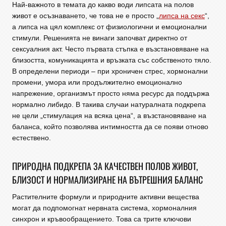
Най-важното в темата до какво води липсата на полов
живот е осъзнаването, че това не е просто „
липса на секс
“,
а липса на цял комплекс от физиологични и емоционални
стимули. Решенията не винаги започват директно от
сексуалния акт. Често първата стъпка е възстановяване на
близостта, комуникацията и връзката със собственото тяло.
В определени периоди – при хроничен стрес, хормонални
промени, умора или продължително емоционално
напрежение, организмът просто няма ресурс да поддържа
нормално либидо. В такива случаи натуралната подкрепа
не цели „стимулация на всяка цена“, а възстановяване на
баланса, който позволява интимността да се появи отново
естествено.
ПРИРОДНА ПОДКРЕПА ЗА КАЧЕСТВЕН ПОЛОВ ЖИВОТ,
БЛИЗОСТ И НОРМАЛИЗИРАНЕ НА ВЪТРЕШНИЯ БАЛАНС
Растителните формули и природните активни вещества
могат да подпомогнат нервната система, хормоналния
синхрон и кръвообращението. Това са трите ключови