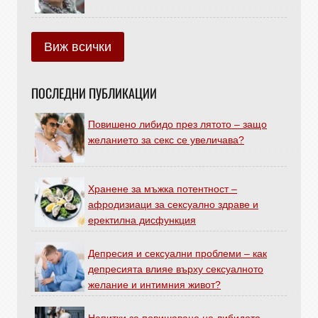
Виж всички
ПОСЛЕДНИ ПУБЛИКАЦИИ
Повишено либидо през лятото – защо
желанието за секс се увеличава?
Хранене за мъжка потентност –
афродизиаци за сексуално здраве и
еректилна дисфункция
Депресия и сексуални проблеми – как
депресията влияе върху сексуалното
желание и интимния живот?