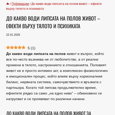
/
Публикации
/
До какво води липсата на полов живот – ефекти
върху тялото и психиката
ДО КАКВО ВОДИ ЛИПСАТА НА ПОЛОВ ЖИВОТ –
ЕФЕКТИ ВЪРХУ ТЯЛОТО И ПСИХИКАТА
22.01.2026
5
(
1
)
До какво води липсата на полов
живот е въпрос, който
все по-често възниква не от любопитство, а от реални
промени в тялото, настроението и отношенията. Половият
живот не е просто интимен акт, а комплексен физиологичен
и емоционален процес, който влияе върху хормоналния
баланс, нервната система, самочувствието и връзката с
партньора. Когато той липсва продължително време,
ефектите рядко са само „на едно ниво“ – обикновено се
натрупват и се проявяват по различни начини.
ДО КАКВО ВОДИ ЛИПСАТА НА ПОЛОВ ЖИВОТ ЗА