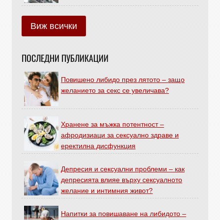
Виж всички
ПОСЛЕДНИ ПУБЛИКАЦИИ
Повишено либидо през лятото – защо
желанието за секс се увеличава?
Хранене за мъжка потентност –
афродизиаци за сексуално здраве и
еректилна дисфункция
Депресия и сексуални проблеми – как
депресията влияе върху сексуалното
желание и интимния живот?
Напитки за повишаване на либидото –