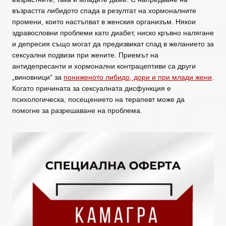
възрастта либидото спада в резултат на хормоналните
промени, които настъпват в женския организъм. Някои
здравословни проблеми като диабет, ниско кръвно налягане
и депресия също могат да предизвикат спад в желанието за
сексуални подвизи при жените. Приемът на
антидепресанти и хормонални контрацептиви са други
„виновници“ за
пониженото либидо, дори и при млади жени
.
Когато причината за сексуалната дисфункция е
психологическа, посещението на терапевт може да
помогне за разрешаване на проблема.