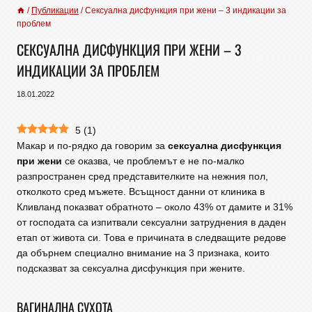
/
Публикации
/
Сексуална дисфункция при жени – 3 индикации за
проблем
СЕКСУАЛНА ДИСФУНКЦИЯ ПРИ ЖЕНИ – 3
ИНДИКАЦИИ ЗА ПРОБЛЕМ
18.01.2022
5
(
1
)
Макар и по-рядко да говорим за
сексуална дисфункция
при жени
се оказва, че проблемът е не по-малко
разпространен сред представителките на нежния пол,
отколкото сред мъжете. Всъщност данни от клиника в
Кливланд показват обратното – около 43% от дамите и 31%
от господата са изпитвали сексуални затруднения в даден
етап от живота си. Това е причината в следващите редове
да обърнем специално внимание на 3 признака, които
подсказват за сексуална дисфункция при жените.
ВАГИНАЛНА СУХОТА