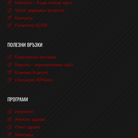
Камагра – Бъди номер едно
Често задавани въпроси
Контакти
Политика GDPR
ПОЛЕЗНИ ВРЪЗКИ
Електронен магазин
Борола – корпоративен сайт
Клиника Борола
Списание GPNews
ПРОГРАМИ
Имунитет
Женско здраве
Очно здраве
Хеморид