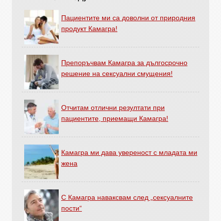
Пациентите ми са доволни от природния
продукт Камагра!
Препоръчвам Камагра за дългосрочно
решение на сексуални смущения!
Отчитам отлични резултати при
пациентите, приемащи Камагра!
Камагра ми дава увереност с младата ми
жена
С Камагра наваксвам след „сексуалните
пости“