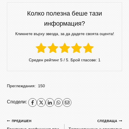
Колко полезна беше тази
информация?
Кликнете върху звезда, за да дадете своята оцента!
Среден рейтинг
5
/ 5. Брой гласове:
1
Преглеждания:
150
Сподели:
ПРЕДИШЕН
СЛЕДВАЩА
Еректилна дисфункция при
Тютюнопушене и еректилна