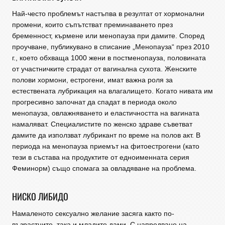
Най-често проблемът настъпва в резултат от хормонални
промени, които съпътстват преминаването през
бременност, кърмене или менопауза при дамите. Според
проучване, публикувано в списание „Менопауза“ през 2010
г., което обхваща 1000 жени в постменопауза, половината
от участничките страдат от вагинална сухота. Женските
полови хормони, естрогени, имат важна роля за
естествената лубрикация на влагалището. Когато нивата им
прогресивно започнат да спадат в периода около
менопауза, овлажняването и еластичността на вагината
намаляват. Специалистите по женско здраве съветват
дамите да използват лубрикант по време на полов акт. В
периода на менопауза приемът на фитоестрогени (като
тези в състава на продуктите от едноименната серия
Феминорм) също спомага за овладяване на проблема.
НИСКО ЛИБИДО
Намаленото сексуално желание засяга както по-
възрастните, така и младите дами. С напредване на