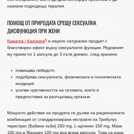
назначи подходяща терапия.
ПОМОЩ ОТ ПРИРОДАТА СРЕЩУ СЕКСУАЛНА
ДИСФУНКЦИЯ ПРИ ЖЕНИ
®
Камагра / Kamagra
е изцяло натурален продукт с
благотворен ефект върху сексуалните функции. Редовният
му прием по 1 капсула до 3 пъти дневно, след хранене:
повишава либидото
подобрява сексуалната, физическата и психическата
кондиция
усилва чувствеността на сетивата, което е
предпоставка за разтърсващ оргазъм
Мощното действие на продукта се дължи на рационалната
комбинация от стандартизирани екстракти на Трибулус
терестрис (Бабини зъби) 250 mg, L-аргинин 150 mg, Мака
100 mg и Женшен 100 mg във всяка капсула. Това са едни