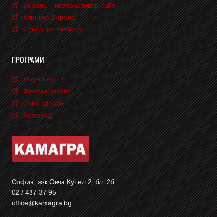
Борола – корпоративен сайт
Клиника Борола
Списание GPNews
ПРОГРАМИ
Имунитет
Женско здраве
Очно здраве
Хеморид
София, ж-к Овча Купел 2, бл. 2б
02 / 437 37 95
office@kamagra.bg