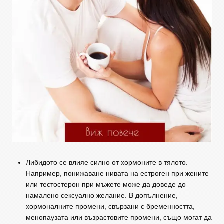
Либидото се влияе силно от хормоните в тялото.
Например, понижаване нивата на естроген при жените
или тестостерон при мъжете може да доведе до
намалено сексуално желание. В допълнение,
хормоналните промени, свързани с бременността,
менопаузата или възрастовите промени, също могат да