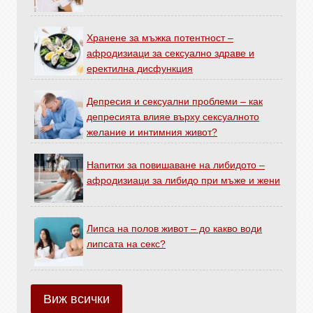
Хранене за мъжка потентност –
афродизиаци за сексуално здраве и
еректилна дисфункция
Депресия и сексуални проблеми – как
депресията влияе върху сексуалното
желание и интимния живот?
Напитки за повишаване на либидото –
афродизиаци за либидо при мъже и жени
Липса на полов живот – до какво води
липсата на секс?
Виж всички