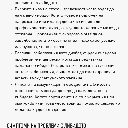
повлияят на либидото.
Високите нива на стрес и тревожност често водят до
намалено либидо. Когато човек е подложен на
напрежение или има трудности в личния или
професионалния живот, сексуалното желание може да
отслабне. Проблемите с либидото могат да се
задълбочат, когато човек изпитва ниско самочувствие
или чувства, че не е желан.
Различни заболявания като диабет, сърдечно-съдови
проблеми или депресия могат да предизвикат
намалено либидо. Лекарства, използвани за лечение
на тези заболявания, също могат да имат странични
ефекти върху сексуалното желание.
Липсата на комуникация и емоционална близост в
отношенията може да доведе до намаляване на
либидото. Когато партньорите не са в хармония или
има конфликти, това често води до по-малко сексуално
желание и удовлетворение.
СИМПТОМИ НА ПРОБЛЕМИ С ЛИБИДОТО