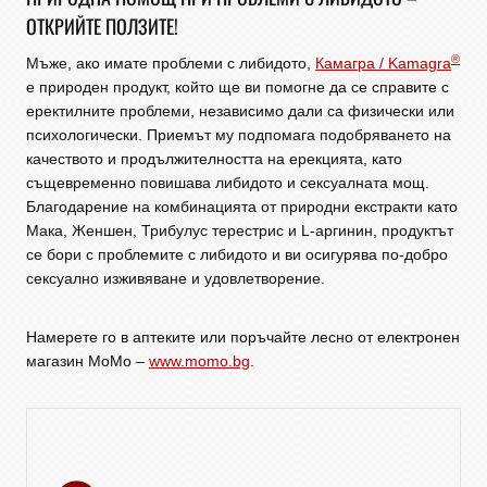
ОТКРИЙТЕ ПОЛЗИТЕ!
®
Мъже, ако имате проблеми с либидото,
Камагра / Kamagra
е природен продукт, който ще ви помогне да се справите с
еректилните проблеми, независимо дали са физически или
психологически. Приемът му подпомага подобряването на
качеството и продължителността на ерекцията, като
същевременно повишава либидото и сексуалната мощ.
Благодарение на комбинацията от природни екстракти като
Мака, Женшен, Трибулус терестрис и L-аргинин, продуктът
се бори с проблемите с либидото и ви осигурява по-добро
сексуално изживяване и удовлетворение.
Намерете го в аптеките или поръчайте лесно от електронен
магазин МоМо –
www.momo.bg
.