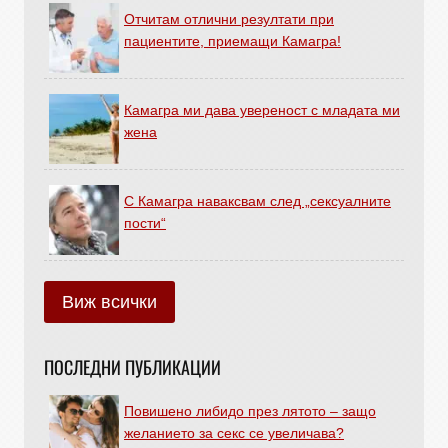
Отчитам отлични резултати при
пациентите, приемащи Камагра!
Камагра ми дава увереност с младата ми
жена
С Камагра наваксвам след „сексуалните
пости“
Виж всички
ПОСЛЕДНИ ПУБЛИКАЦИИ
Повишено либидо през лятото – защо
желанието за секс се увеличава?