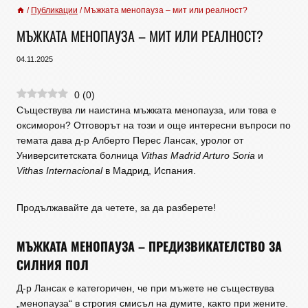
/
Публикации
/
Мъжката менопауза – мит или реалност?
МЪЖКАТА МЕНОПАУЗА – МИТ ИЛИ РЕАЛНОСТ?
04.11.2025
0
(
0
)
Съществува ли наистина мъжката менопауза, или това е
оксиморон? Отговорът на този и още интересни въпроси по
темата дава д-р Алберто Перес Лансак, уролог от
Университетската болница
Vithas Madrid Arturo Soria
и
Vithas Internacional
в Мадрид, Испания.
Продължавайте да четете, за да разберете!
МЪЖКАТА МЕНОПАУЗА – ПРЕДИЗВИКАТЕЛСТВО ЗА
СИЛНИЯ ПОЛ
Д-р Лансак е категоричен, че при мъжете не съществува
„менопауза“ в строгия смисъл на думите, както при жените.