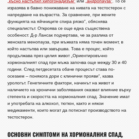
„късно настъпил хипогонадизъм“
или
„андропауза“
. То се
изразява в бавно понижаване на нивата на тестостерон с
напредване на възрастта. За сравнение, при жените
функцията на яйчниците спира рязко“, обяснява
специалистът. Откроява се още една съществена
особеност. Д-р Лансак подчертава, че за разлика от
женската менопауза, при мъжката няма точен момент, в
който настъпва или завършва. Това е процес, който
продължава през целия живот „Ориентировъчно
хормоналният спад при мъжа започва още между 30 и 40
години. След петдесетата обаче процесът става по-
осезаем – понякога дори с клинични прояви“, казва
урологът. Генетичните фактори, начинът на живот и
наличието на хронични заболявания оказват влияние върху
степента и скоростта на хормоналния спад. Значение имат
и употребата на алкохол, тютюн, както и някои
медикаменти, които могат да потиснат производството на
тестостерон.
ОСНОВНИ СИМПТОМИ НА ХОРМОНАЛНИЯ СПАД,