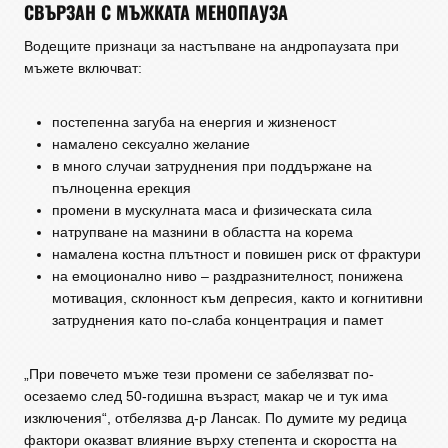
СВЪРЗАН С МЪЖКАТА МЕНОПАУЗА
Водещите признаци за настъпване на андропаузата при
мъжете включват:
постепенна загуба на енергия и жизненост
намалено сексуално желание
в много случаи затруднения при поддържане на
пълноценна ерекция
промени в мускулната маса и физическата сила
натрупване на мазнини в областта на корема
намалена костна плътност и повишен риск от фрактури
на емоционално ниво – раздразнителност, понижена
мотивация, склонност към депресия, както и когнитивни
затруднения като по-слаба концентрация и памет
„При повечето мъже тези промени се забелязват по-
осезаемо след 50-годишна възраст, макар че и тук има
изключения“, отбелязва д-р Лансак. По думите му редица
фактори оказват влияние върху степента и скоростта на