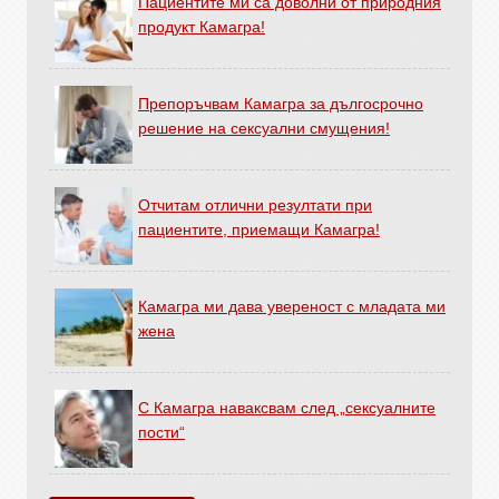
Пациентите ми са доволни от природния
продукт Камагра!
Препоръчвам Камагра за дългосрочно
решение на сексуални смущения!
Отчитам отлични резултати при
пациентите, приемащи Камагра!
Камагра ми дава увереност с младата ми
жена
С Камагра наваксвам след „сексуалните
пости“