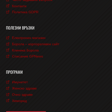
Контакти
Политика GDPR
ПОЛЕЗНИ ВРЪЗКИ
Електронен магазин
Борола – корпоративен сайт
Клиника Борола
Списание GPNews
ПРОГРАМИ
Имунитет
Женско здраве
Очно здраве
Хеморид