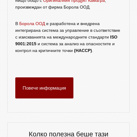
нищо общо с
Оригиналния продукт Камагра
,
произвеждан от фирма Борола ООД.
В
Борола ООД
е разработена и внедрена
интегрирана система за управление в съответствие
с изискванията на международните стандарти
ISO
9001:2015
и система за анализ на опасностите и
контрол на критичните точки
(HACCP)
.
Повече информация
Колко полезна беше тази