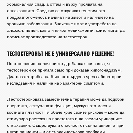
хормоналния спад, а оттам и върху проявата на
оплакванията. Сред тях се открояват генетичната
предразположеност, начинът на живот и наличието на
хронични заболявания. Значение имат и употребата на
алкохол, тютюн, както и някои медикаменти, които могат да
потиснат производството на тестостерон.
ТЕСТОСТЕРОНЪТ НЕ Е УНИВЕРСАЛНО РЕШЕНИЕ!
По отношение на лечението д-р Лансак пояснява, че
тестостерон се прилага само при доказан хипогонадизъм.
Диагнозата трябва да бъде потвърдена чрез лабораторни
изследвания и наличие на характерни симптоми.
„Тестостероновата заместителна терапия може да подобри
енергията, сексуалната функция, мускулната маса и
костната плътност. Тя обаче крие своите рискове – може да
стимулира растежа на простатата и да засили уринарните
оплаквания. Съществува и опасност от сънна апнея, а при
някои пациенти – и от сърдечносъдови проблеми.