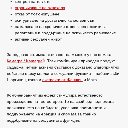
контрол на теглото
ограничаване на алкохола
отказ от тютюнопушене
осигуряване на достатъчно качествен сън
намаляване на хроничния стрес чрез техники за
релаксация и поддържане на психическо равновесие
активен сексуален живот
За редовна интимна активност на мъжете у нас помага
®
Камагра / Kamagra
. Този комбиниран природен продукт
съдържа четири активни съставки с доказано благоприятно
действие върху мъжките сексуални функции – Бабини зъби,
L-аргинин, както и
екстракти от Женшен
и Мака.
Комбинираният им ефект стимулира естественото
производство на тестостерон. То на свой ред подпомага
повишаването на либидото, улеснява постигането и
поддържането на ерекция и спомага за трайно
подобряване на сексуалната функция.