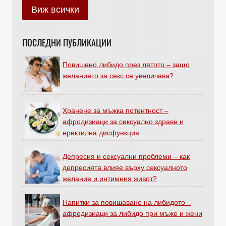
Виж всички
ПОСЛЕДНИ ПУБЛИКАЦИИ
Повишено либидо през лятото – защо
желанието за секс се увеличава?
Хранене за мъжка потентност –
афродизиаци за сексуално здраве и
еректилна дисфункция
Депресия и сексуални проблеми – как
депресията влияе върху сексуалното
желание и интимния живот?
Напитки за повишаване на либидото –
афродизиаци за либидо при мъже и жени