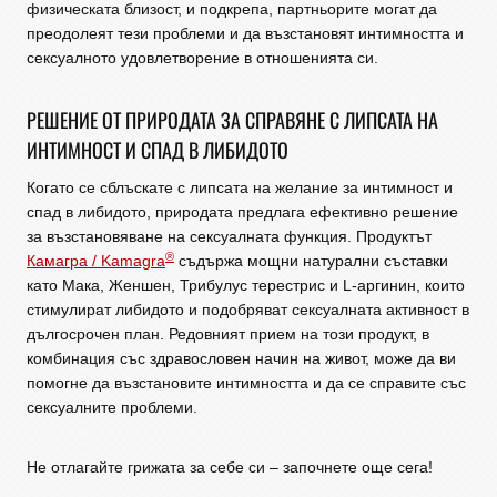
физическата близост, и подкрепа, партньорите могат да
преодолеят тези проблеми и да възстановят интимността и
сексуалното удовлетворение в отношенията си.
РЕШЕНИЕ ОТ ПРИРОДАТА ЗА СПРАВЯНЕ С ЛИПСАТА НА
ИНТИМНОСТ И СПАД В ЛИБИДОТО
Когато се сблъскате с липсата на желание за интимност и
спад в либидото, природата предлага ефективно решение
за възстановяване на сексуалната функция. Продуктът
®
Камагра / Kamagra
съдържа мощни натурални съставки
като Мака, Женшен, Трибулус терестрис и L-аргинин, които
стимулират либидото и подобряват сексуалната активност в
дългосрочен план. Редовният прием на този продукт, в
комбинация със здравословен начин на живот, може да ви
помогне да възстановите интимността и да се справите със
сексуалните проблеми.
Не отлагайте грижата за себе си – започнете още сега!