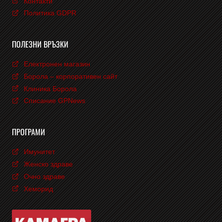
Контакти
Политика GDPR
ПОЛЕЗНИ ВРЪЗКИ
Електронен магазин
Борола – корпоративен сайт
Клиника Борола
Списание GPNews
ПРОГРАМИ
Имунитет
Женско здраве
Очно здраве
Хеморид