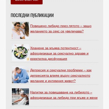
ПОСЛЕДНИ ПУБЛИКАЦИИ
Повишено либидо през лятото – защо
желанието за секс се увеличава?
Хранене за мъжка потентност –
афродизиаци за сексуално здраве и
еректилна дисфункция
Депресия и сексуални проблеми – как
депресията влияе върху сексуалното
желание и интимния живот?
Напитки за повишаване на либидото –
афродизиаци за либидо при мъже и жени