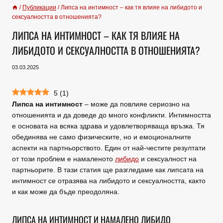
/
Публикации
/
Липса на интимност – как тя влияе на либидото и
сексуалността в отношенията?
ЛИПСА НА ИНТИМНОСТ – КАК ТЯ ВЛИЯЕ НА
ЛИБИДОТО И СЕКСУАЛНОСТТА В ОТНОШЕНИЯТА?
03.03.2025
5
(
1
)
Липса на интимност
– може да повлияе сериозно на
отношенията и да доведе до много конфликти. Интимността
е основата на всяка здрава и удовлетворяваща връзка. Тя
обединява не само физическите, но и емоционалните
аспекти на партньорството. Един от най-честите резултати
от този проблем е намаленото
либидо
и сексуалност на
партньорите. В тази статия ще разгледаме как липсата на
интимност се отразява на либидото и сексуалността, както
и как може да бъде преодоляна.
ЛИПСА НА ИНТИМНОСТ И НАМАЛЕНО ЛИБИДО