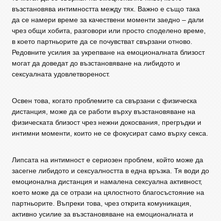
възстановява интимността между тях. Важно е също така
да се намери време за качествени моменти заедно – дали
чрез общи хобита, разговори или просто споделено време,
в което партньорите да се почувстват свързани отново.
Редовните усилия за укрепване на емоционалната близост
могат да доведат до възстановяване на либидото и
сексуалната удовлетвореност.
Освен това, когато проблемите са свързани с физическа
дистанция, може да се работи върху възстановяване на
физическата близост чрез нежни докосвания, прегръдки и
интимни моменти, които не се фокусират само върху секса.
Липсата на интимност е сериозен проблем, който може да
засегне либидото и сексуалността в една връзка. Тя води до
емоционална дистанция и намалена сексуална активност,
което може да се отрази на цялостното благосъстояние на
партньорите. Въпреки това, чрез открита комуникация,
активно усилие за възстановяване на емоционалната и