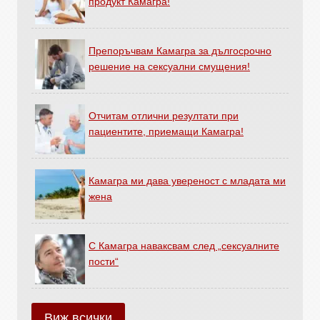
продукт Камагра!
Препоръчвам Камагра за дългосрочно
решение на сексуални смущения!
Отчитам отлични резултати при
пациентите, приемащи Камагра!
Камагра ми дава увереност с младата ми
жена
С Камагра наваксвам след „сексуалните
пости“
Виж всички