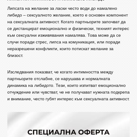
Липсата на желание за ласки често води до намалено
либидо – сексуалното желание, което е основен компонент
на сексуалната активност. Когато партньорите започват да
се дистанцират емоционално и физически, техният интерес
към сексуални изживявания намалява. Това може да се
случи поради стрес, липса на комуникация, или поради
неразрешени конфликти, които потискат желание за
близост.
Изследвания показват, че когато интимността между
партньорите отслабне, се нарушава и нормалната
динамика на либидото. Тези, които изпитват емоционално
отчуждение или чувстват, че не получават нужната подкрепа
и внимание, често губят интерес към сексуалната активност.