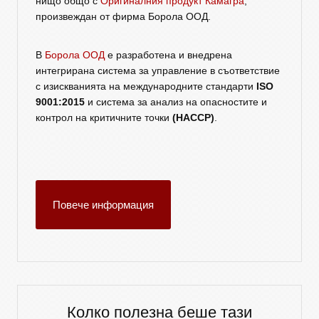
нищо общо с
Оригиналния продукт Камагра
,
произвеждан от фирма Борола ООД.
В
Борола ООД
е разработена и внедрена
интегрирана система за управление в съответствие
с изискванията на международните стандарти
ISO
9001:2015
и система за анализ на опасностите и
контрол на критичните точки
(HACCP)
.
Повече информация
Колко полезна беше тази