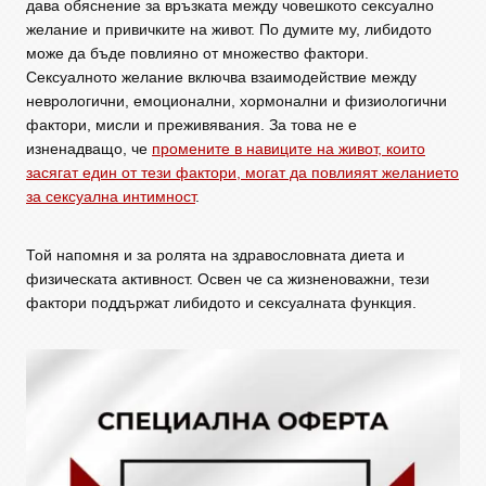
дава обяснение за връзката между човешкото сексуално
желание и привичките на живот. По думите му, либидото
може да бъде повлияно от множество фактори.
Сексуалното желание включва взаимодействие между
неврологични, емоционални, хормонални и физиологични
фактори, мисли и преживявания. За това не е
изненадващо, че
промените в навиците на живот, които
засягат един от тези фактори, могат да повлияят желанието
за сексуална интимност
.
Той напомня и за ролята на здравословната диета и
физическата активност. Освен че са жизненоважни, тези
фактори поддържат либидото и сексуалната функция.