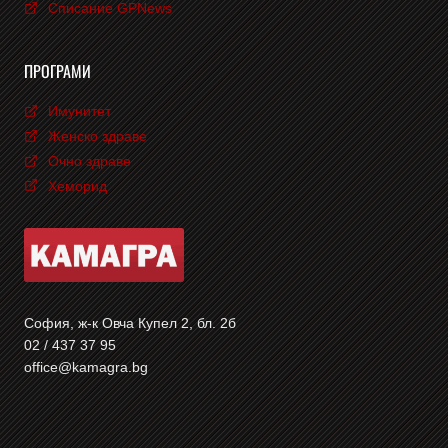
Списание GPNews
ПРОГРАМИ
Имунитет
Женско здраве
Очно здраве
Хеморид
София, ж-к Овча Купел 2, бл. 2б
02 / 437 37 95
office@kamagra.bg