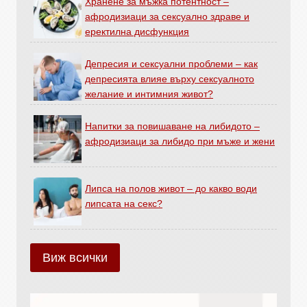
Хранене за мъжка потентност –
афродизиаци за сексуално здраве и
еректилна дисфункция
Депресия и сексуални проблеми – как
депресията влияе върху сексуалното
желание и интимния живот?
Напитки за повишаване на либидото –
афродизиаци за либидо при мъже и жени
Липса на полов живот – до какво води
липсата на секс?
Виж всички