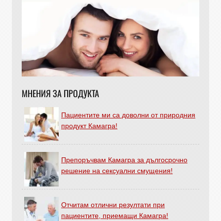
МНЕНИЯ ЗА ПРОДУКТА
Пациентите ми са доволни от природния
продукт Камагра!
Препоръчвам Камагра за дългосрочно
решение на сексуални смущения!
Отчитам отлични резултати при
пациентите, приемащи Камагра!