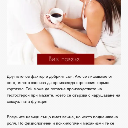
Друг ключов фактор е добрият сън. Ако се лишаваме от
него, тялото започва да произвежда стресовия хормон
кортизол. Той може да потисне производството на
тестостерон при мъжете, което се свързва с нарушаване на
сексуалната функция.
Вредните навици също имат важна, но често подценявана
роля. По физиологични и психилогични механизми те се