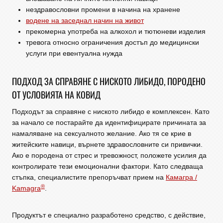
нездравословни промени в начина на хранене
водене на заседнал начин на живот
прекомерна употреба на алкохол и тютюневи изделия
тревога относно ограничения достъп до медицински
услуги при евентуална нужда
ПОДХОД ЗА СПРАВЯНЕ С НИСКОТО ЛИБИДО, ПОРОДЕНО
ОТ УСЛОВИЯТА НА КОВИД
Подходът за справяне с ниското либидо е комплексен. Като
за начало се постарайте да идентифицирате причината за
намаляване на сексуалното желание. Ако тя се крие в
житейските навици, върнете здравословните си привички.
Ако е породена от стрес и тревожност, положете усилия да
контролирате тези емоционални фактори. Като следваща
стъпка, специалистите препоръчват прием на
Камагра /
®
Kamagra
.
Продуктът е специално разработено средство, с действие,