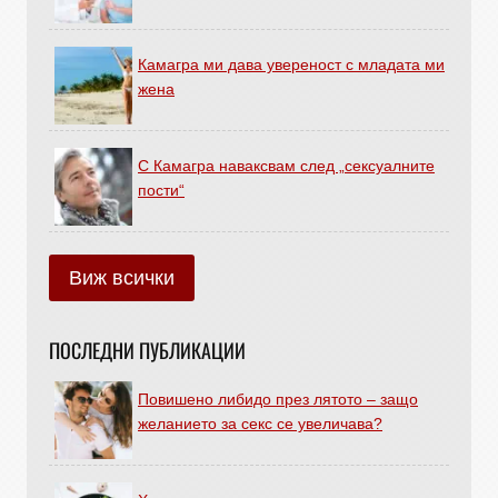
Камагра ми дава увереност с младата ми
жена
С Камагра наваксвам след „сексуалните
пости“
Виж всички
ПОСЛЕДНИ ПУБЛИКАЦИИ
Повишено либидо през лятото – защо
желанието за секс се увеличава?