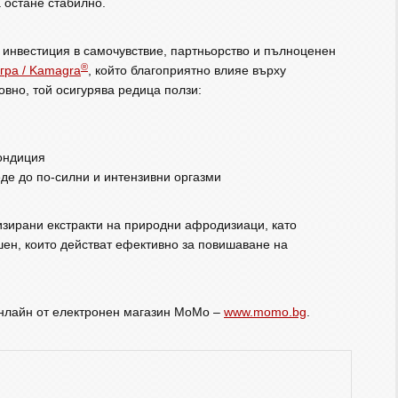
 остане стабилно.
е инвестиция в самочувствие, партньорство и пълноценен
®
гра / Kamagra
, който благоприятно влияе върху
вно, той осигурява редица ползи:
кондиция
еде до по-силни и интензивни оргазми
изирани екстракти на природни афродизиаци, като
шен, които действат ефективно за повишаване на
онлайн от електронен магазин MoMo –
www.momo.bg
.