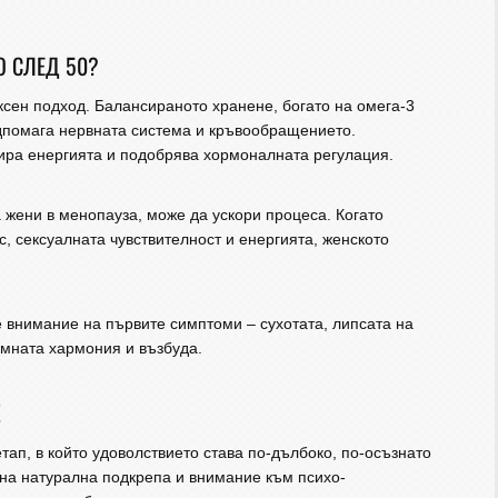
 СЛЕД 50?
сен подход. Балансираното хранене, богато на омега-3
одпомага нервната система и кръвообращението.
ира енергията и подобрява хормоналната регулация.
жени в менопауза, може да ускори процеса. Когато
 сексуалната чувствителност и енергията, женското
е внимание на първите симптоми – сухотата, липсата на
имната хармония и възбуда.
!
етап, в който удоволствието става по-дълбоко, по-осъзнато
 на натурална подкрепа и внимание към психо-