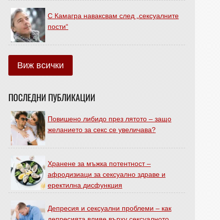
С Камагра наваксвам след „сексуалните
пости“
Виж всички
ПОСЛЕДНИ ПУБЛИКАЦИИ
Повишено либидо през лятото – защо
желанието за секс се увеличава?
Хранене за мъжка потентност –
афродизиаци за сексуално здраве и
еректилна дисфункция
Депресия и сексуални проблеми – как
депресията влияе върху сексуалното