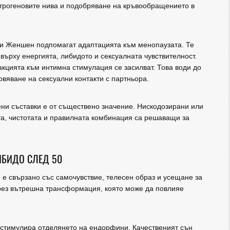
строгеновите нива и подобряване на кръвообращението в
 и Женшен подпомагат адаптацията към менопаузата. Те
върху енергията, либидото и сексуалната чувствителност.
акцията към интимна стимулация се засилват. Това води до
вяване на сексуални контакти с партньора.
ни съставки е от съществено значение. Нискодозирани или
та, чистотата и правилната комбинация са решаващи за
ИБИДО СЛЕД 50
 е свързано със самочувствие, телесен образ и усещане за
през вътрешна трансформация, която може да повлияе
стимулира отделянето на ендорфини. Качественият сън