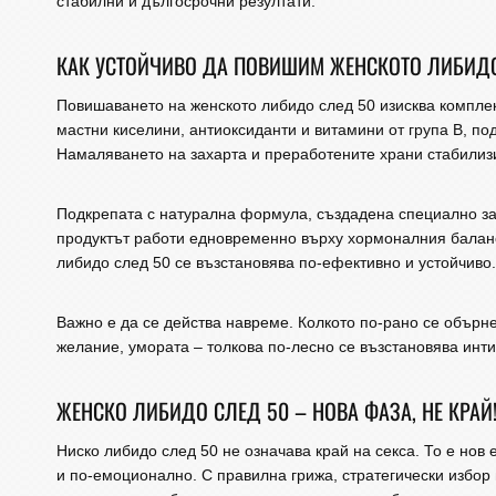
стабилни и дългосрочни резултати.
КАК УСТОЙЧИВО ДА ПОВИШИМ ЖЕНСКОТО ЛИБИДО
Повишаването на женското либидо след 50 изисква комплек
мастни киселини, антиоксиданти и витамини от група B, п
Намаляването на захарта и преработените храни стабилиз
Подкрепата с натурална формула, създадена специално за 
продуктът работи едновременно върху хормоналния баланс,
либидо след 50 се възстановява по-ефективно и устойчиво.
Важно е да се действа навреме. Колкото по-рано се обърн
желание, умората – толкова по-лесно се възстановява инт
ЖЕНСКО ЛИБИДО СЛЕД 50 – НОВА ФАЗА, НЕ КРАЙ
Ниско либидо след 50 не означава край на секса. То е нов 
и по-емоционално. С правилна грижа, стратегически избор