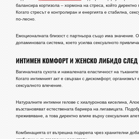
балансира кортизола – хормона на стреса, който директно
Когато стресът е контролиран и енергията е стабилна, сек
по-лесно.
Емоционалната близост с партньора също има значение. О
допаминовата система, което усилва сексуалното привлича
ИНТИМЕН КОМФОРТ И ЖЕНСКО ЛИБИДО СЛЕД
Вагиналната сухота и намалената еластичност на тъканите
Когато интимният акт е свързан с дискомфорт, организмът
сексуалното влечение.
Натуралните интимни гелове с хиалуронова киселина, Алое
възстановяват естествената бариера на лигавицата. Подо
преживяване, а това директно влияе върху сексуалния апет
Комбинацията от вътрешна подкрепа чрез хранителни доба