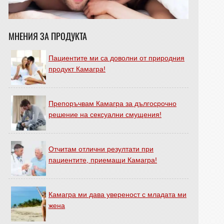
МНЕНИЯ ЗА ПРОДУКТА
Пациентите ми са доволни от природния
продукт Камагра!
Препоръчвам Камагра за дългосрочно
решение на сексуални смущения!
Отчитам отлични резултати при
пациентите, приемащи Камагра!
Камагра ми дава увереност с младата ми
жена