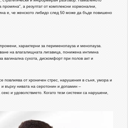
н, стратегически и информиран разговор. Намаленото
а промяна“, а резултат от комплексни хормонални,
на е, че женското либидо след 50 може да бъде повишено
 промени, характерни за перименопауза и менопауза.
яване на влагалищната лигавица, понижена интимна
ва вагинална сухота, дискомфорт при полов акт и
е повлиява от хроничен стрес, нарушения в съня, умора и
 и върху нивата на серотонин и допамин –
 секс и удоволствието. Когато тези системи са нарушени,