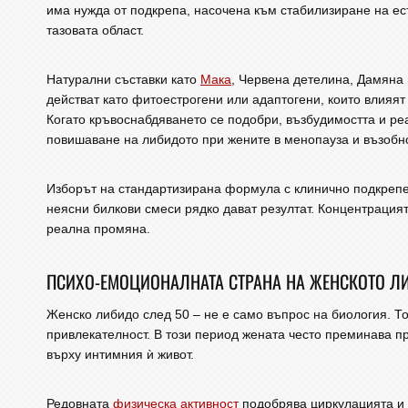
има нужда от подкрепа, насочена към стабилизиране на е
тазовата област.
Натурални съставки като
Мака
, Червена детелина, Дамяна
действат като фитоестрогени или адаптогени, които влияят 
Когато кръвоснабдяването се подобри, възбудимостта и ре
повишаване на либидото при жените в менопауза и възобно
Изборът на стандартизирана формула с клинично подкрепе
неясни билкови смеси рядко дават резултат. Концентрация
реална промяна.
ПСИХО-ЕМОЦИОНАЛНАТА СТРАНА НА ЖЕНСКОТО Л
Женско либидо след 50 – не е само въпрос на биология. То
привлекателност. В този период жената често преминава 
върху интимния ѝ живот.
Редовната
физическа активност
подобрява циркулацията и 