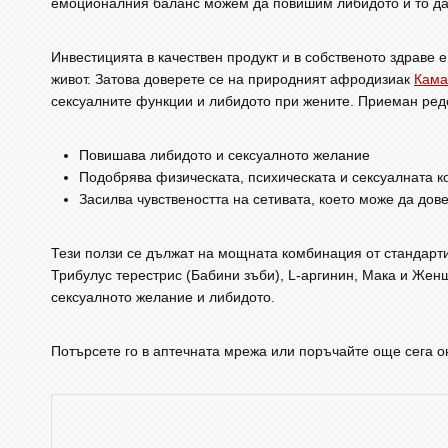
емоционалния баланс можем да повишим либидото и то да
Инвестицията в качествен продукт и в собственото здраве 
живот. Затова доверете се на природният афродизиак
Кама
сексуалните функции и либидото при жените. Приеман редо
Повишава либидото и сексуалното желание
Подобрява физическата, психическата и сексуалната 
Засилва чувствеността на сетивата, което може да дов
Тези ползи се дължат на мощната комбинация от стандарт
Трибулус терестрис (Бабини зъби), L-аргинин, Мака и Жен
сексуалното желание и либидото.
Потърсете го в аптечната мрежа или поръчайте още сега 