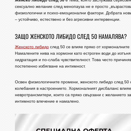
Женско либидо след 50
е тема, която заслужава сериозе
сексуално желание след менопауза не е просто „възрастов
физиологични и психо-емоционални фактори. Добрата нови
– устойчиво, естествено и без агресивни интервенции.
ЗАЩО ЖЕНСКОТО ЛИБИДО СЛЕД 50 НАМАЛЯВА?
Женското либидо
след 50 се влияе пряко от хормоналните
Намалените нива на хормони като естроген води до изтън
хидратация и по-слаба чувствителност. Това често причиня
постепенно избягване на интимност.
Освен физиологичните промени, женското либидо след 50 с
колебания в настроението. Хормоналният дисбаланс влияе
невротрансмитери, които са пряко свързани с желанието за
интимното влечение е намалено.