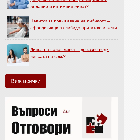
желание и интимния живот?
Напитки за повишаване на либидото –
афродизиаци за либидо при мъже и жени
Липса на полов живот – до какво води
липсата на секс?
Виж всички