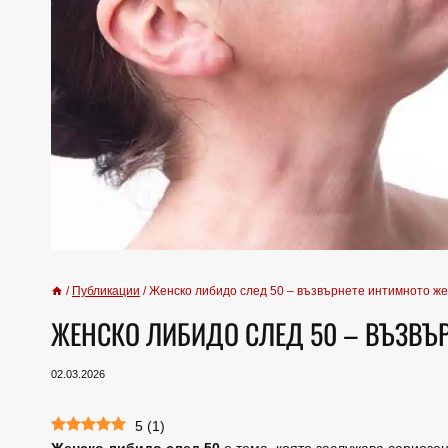
/
Публикации
/
Женско либидо след 50 – възвърнете интимното же
ЖЕНСКО ЛИБИДО СЛЕД 50 – ВЪЗВЪ
02.03.2026
5
(
1
)