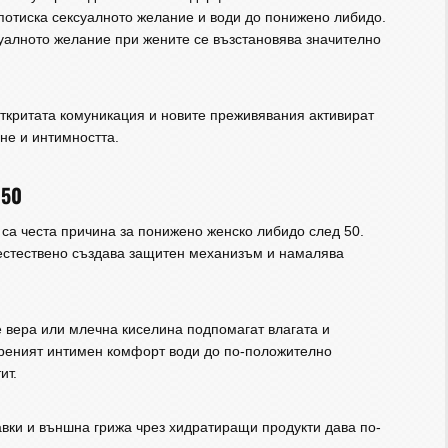
 потиска сексуалното желание и води до понижено либидо.
суалното желание при жените се възстановява значително
ткритата комуникация и новите преживявания активират
не и интимността.
 50
 са честа причина за понижено женско либидо след 50.
 естествено създава защитен механизъм и намалява
 вера или млечна киселина подпомагат влагата и
бреният интимен комфорт води до по-положително
ит.
вки и външна грижа чрез хидратиращи продукти дава по-