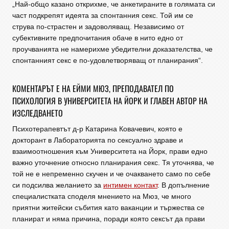
„Най-общо казано открихме, че анкетираните в голямата си
част подкрепят идеята за спонтанния секс. Той им се
струва по-страстен и задоволяващ. Независимо от
субективните предпочитания обаче в нито едно от
проучванията не намерихме убедителни доказателства, че
спонтанният секс е по-удовлетворяващ от планирания“.
КОМЕНТАРЪТ Е НА ЕЙМИ МЮЗ, ПРЕПОДАВАТЕЛ ПО
ПСИХОЛОГИЯ В УНИВЕРСИТЕТА НА ЙОРК И ГЛАВЕН АВТОР НА
ИЗСЛЕДВАНЕТО
Психотерапевтът д-р Катарина Ковачевич, която е
докторант в Лабораторията по сексуално здраве и
взаимоотношения към Университета на Йорк, прави едно
важно уточнение относно планирания секс. Тя уточнява, че
той не е непременно скучен и че очакването само по себе
си подсилва желанието за
интимен контакт
. В допълнение
специалистката споделя мнението на Мюз, че много
приятни житейски събития като ваканции и тържества се
планират и няма причина, поради която сексът да прави