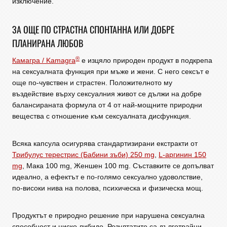
изключение.
ЗА ОЩЕ ПО СТРАСТНА СПОНТАННА ИЛИ ДОБРЕ
ПЛАНИРАНА ЛЮБОВ
®
Камагра / Kamagra
e изцяло природен продукт в подкрепа
на сексуалната функция при мъже и жени. С него сексът е
още по-чувствен и страстен. Положителното му
въздействие върху сексуалния живот се дължи на добре
балансираната формула от 4 от най-мощните природни
вещества с отношение към сексуалната дисфункция.
Всяка капсула осигурява стандартизирани екстракти от
Трибулус терестрис (Бабини зъби) 250 mg
,
L-аргинин 150
mg
, Мака 100 mg, Женшен 100 mg. Съставките се допълват
идеално, а ефектът е по-голямо сексуално удоволствие,
по-високи нива на полова, психическа и физическа мощ.
Продуктът е природно решение при нарушена сексуална
способност и ниско либидо. Резултатите са дълготрайни.