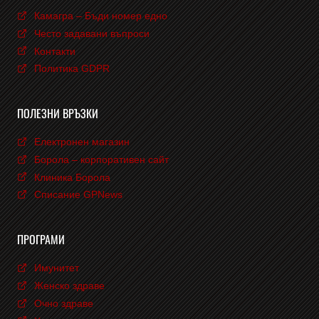
Камагра – Бъди номер едно
Често задавани въпроси
Контакти
Политика GDPR
ПОЛЕЗНИ ВРЪЗКИ
Електронен магазин
Борола – корпоративен сайт
Клиника Борола
Списание GPNews
ПРОГРАМИ
Имунитет
Женско здраве
Очно здраве