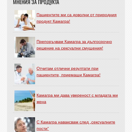
МНЕНИЯ ЗА ПРОДУКТА
Пациентите ми са доволни от природния
продукт Камагра!
Препоръчвам Камагра за дългосрочно
решение на сексуални смущения!
Отчитам отлични резултати при
пациентите, приемащи Камагра!
Камагра ми дава увереност с младата ми
жена
С Камагра наваксвам след „сексуалните
пости“