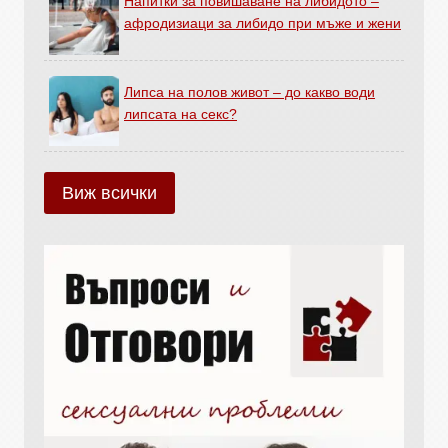
Напитки за повишаване на либидото –
афродизиаци за либидо при мъже и жени
Липса на полов живот – до какво води
липсата на секс?
Виж всички