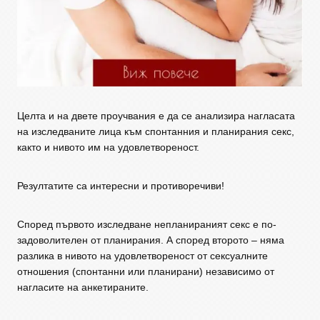
Целта и на двете проучвания е да се анализира нагласата
на изследваните лица към спонтанния и планирания секс,
както и нивото им на удовлетвореност.
Резултатите са интересни и противоречиви!
Според първото изследване непланираният секс е по-
задоволителен от планирания. А според второто – няма
разлика в нивото на удовлетвореност от сексуалните
отношения (спонтанни или планирани) независимо от
нагласите на анкетираните.