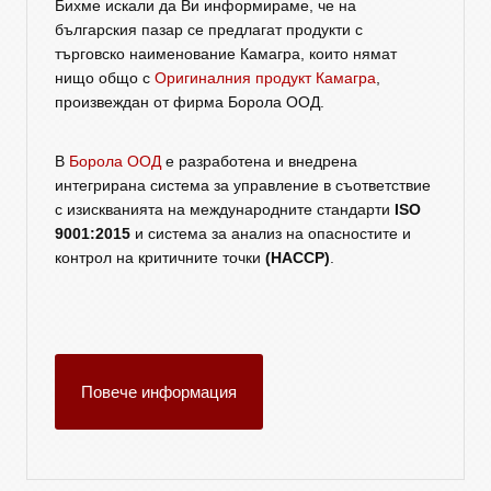
Бихме искали да Ви информираме, че на
българския пазар се предлагат продукти с
търговско наименование Камагра, които нямат
нищо общо с
Оригиналния продукт Камагра
,
произвеждан от фирма Борола ООД.
В
Борола ООД
е разработена и внедрена
интегрирана система за управление в съответствие
с изискванията на международните стандарти
ISO
9001:2015
и система за анализ на опасностите и
контрол на критичните точки
(HACCP)
.
Повече информация