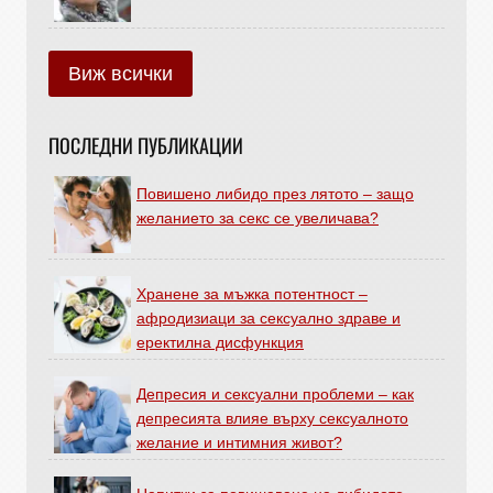
Виж всички
ПОСЛЕДНИ ПУБЛИКАЦИИ
Повишено либидо през лятото – защо
желанието за секс се увеличава?
Хранене за мъжка потентност –
афродизиаци за сексуално здраве и
еректилна дисфункция
Депресия и сексуални проблеми – как
депресията влияе върху сексуалното
желание и интимния живот?